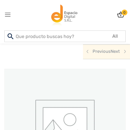
0
Sign in
Inicio
PRODUCTOS
ELECTRODOMESTICOS
Previous
Next
Lost password?
Remember me
Log In
Create an account