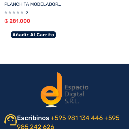
PLANCHITA MODELADORA MULTILASER EB136 EFECTO AFRODITA 75W BIVOLT
0
₲
281.000
Añadir Al Carrito
Escribinos
+595 981 134 446
+595
985 242 626