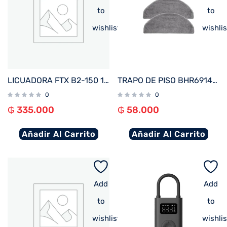
to
to
wishlist
wishlis
LICUADORA FTX B2-150 1.5L 1000W 220V JARRA VIDRIO ACERO INOXIDABLE
TRAPO DE PISO BHR6914GL PARA ASPIRADORA PORTATIL XIAOMI VACUUM E10/E12/E10C
0
0
₲
335.000
₲
58.000
Añadir Al Carrito
Añadir Al Carrito
Add
Add
to
to
wishlist
wishlis