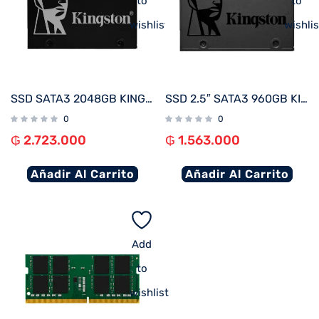
to
to
wishlist
wishlis
SSD SATA3 2048GB KINGSTON SKC600/2048G 550/520
SSD 2.5″ SATA3 960GB KINGSTON SA400S37/960G
0
0
₲
2.723.000
₲
1.563.000
Añadir Al Carrito
Añadir Al Carrito
Add
to
wishlist