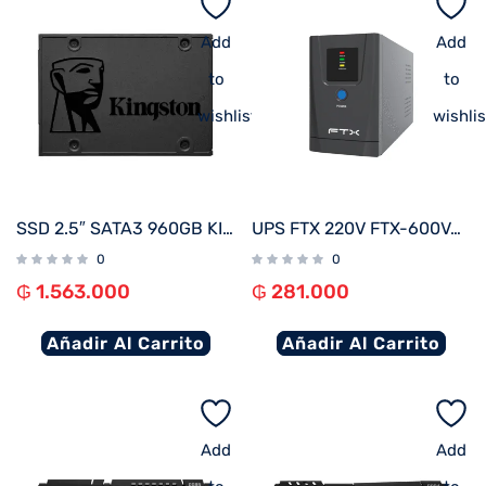
Add
Add
to
to
wishlist
wishlis
SSD 2.5″ SATA3 960GB KINGSTON SA400S37/960G
UPS FTX 220V FTX-600VA / 360W NEMA UNIVERSAL
0
0
₲
1.563.000
₲
281.000
Añadir Al Carrito
Añadir Al Carrito
Add
Add