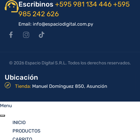
Escribinos
+595 981 134 446
+595
985 242 626
Email: info@espaciodigital.com.py
© 2026 Espacio Digital S.R.L. Todos los derechos reservados.
Ubicación
Tienda:
Manuel Domínguez 850, Asunción
Menu
INICIO
PRODUCTOS
CARRITO