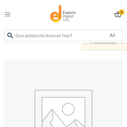
0
Sign in
Inicio
PRODUCTOS
INFORMATICA
Previous
Next
Lost password?
Remember me
Log In
Create an account