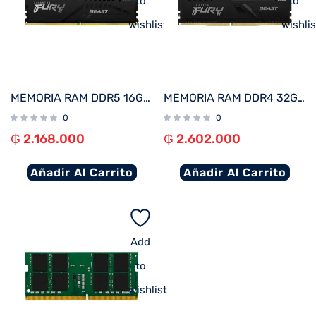
to
to
wishlist
wishlis
MEMORIA RAM DDR5 16GB 5200 KINGSTON FURY BEAST BK KF552C40BB-16
MEMORIA RAM DDR4 32GB 3200 KINGSTON FURY BEAST BK KF432C16BB/32
0
0
₲
2.168.000
₲
2.602.000
Añadir Al Carrito
Añadir Al Carrito
Add
to
wishlist