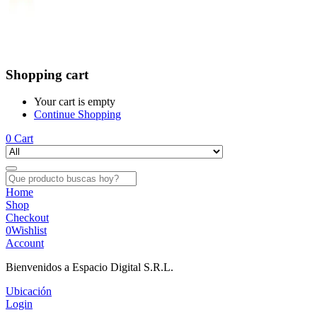
Shopping cart
Your cart is empty
Continue Shopping
0
Cart
Home
Shop
Checkout
0
Wishlist
Account
Bienvenidos a Espacio Digital S.R.L.
Ubicación
Login