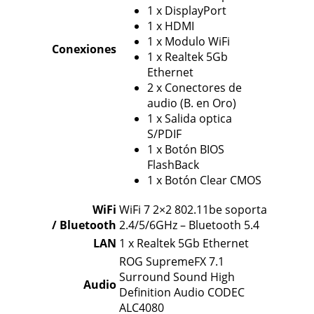
1 x DisplayPort
1 x HDMI
1 x Modulo WiFi
Conexiones
1 x Realtek 5Gb
Ethernet
2 x Conectores de
audio (B. en Oro)
1 x Salida optica
S/PDIF
1 x Botón BIOS
FlashBack
1 x Botón Clear CMOS
WiFi
WiFi 7 2×2 802.11be soporta
/ Bluetooth
2.4/5/6GHz – Bluetooth 5.4
LAN
1 x Realtek 5Gb Ethernet
ROG SupremeFX 7.1
Surround Sound High
Audio
Definition Audio CODEC
ALC4080