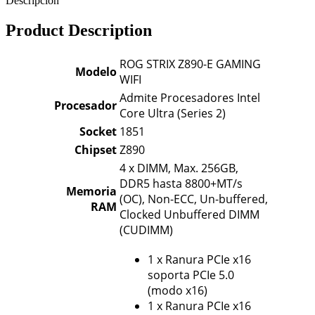
Descripción
Product Description
ROG STRIX Z890-E GAMING
Modelo
WIFI
Admite Procesadores Intel
Procesador
Core Ultra (Series 2)
Socket
1851
Chipset
Z890
4 x DIMM, Max. 256GB,
DDR5 hasta 8800+MT/s
Memoria
(OC), Non-ECC, Un-buffered,
RAM
Clocked Unbuffered DIMM
(CUDIMM)
1 x Ranura PCIe x16
soporta PCIe 5.0
(modo x16)
1 x Ranura PCIe x16