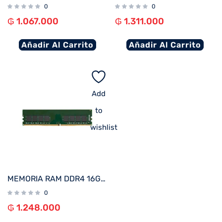
0
0
₲
1.067.000
₲
1.311.000
Añadir Al Carrito
Añadir Al Carrito
Add
to
wishlist
MEMORIA RAM DDR4 16GB 3200 KINGSTON KVR32N22D8/16
0
₲
1.248.000