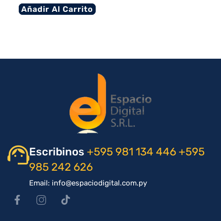
Añadir Al Carrito
Escribinos
+595 981 134 446
+595
985 242 626
Email: info@espaciodigital.com.py