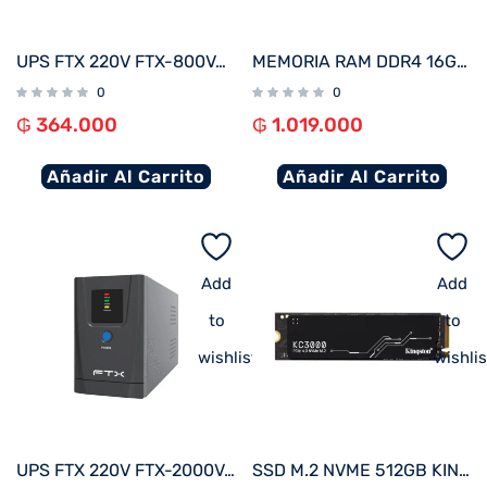
UPS FTX 220V FTX-800VA / 480W NEMA UNIVERSAL
MEMORIA RAM DDR4 16G 3200 CRUCIAL CT16G4DFRA32A
0
0
₲
364.000
₲
1.019.000
Añadir Al Carrito
Añadir Al Carrito
Add
Add
to
to
wishlist
wishlis
UPS FTX 220V FTX-2000VA / 1200W NEMA UNIVERSAL
SSD M.2 NVME 512GB KINGSTON KC3000 SKC3000S/512G 7000/3900 PCIE 4.0