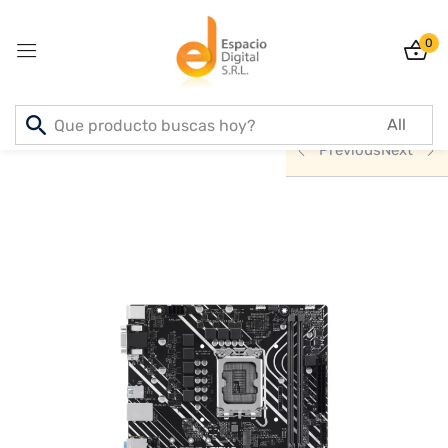
0
Sign in
Inicio
PRODUCTOS
INFORMATICA
Previous
Next
Lost password?
Remember me
Log In
Create an account