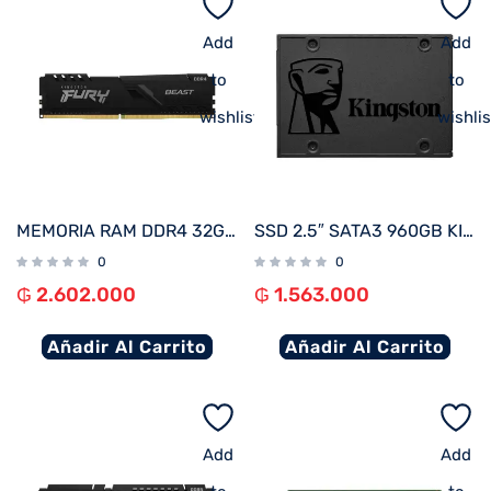
Add
Add
to
to
wishlist
wishlis
MEMORIA RAM DDR4 32GB 3200 KINGSTON FURY BEAST BK KF432C16BB/32
SSD 2.5″ SATA3 960GB KINGSTON SA400S37/960G
0
0
₲
2.602.000
₲
1.563.000
Añadir Al Carrito
Añadir Al Carrito
Add
Add