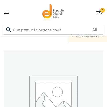
0
Sign in
Inicio
PRODUCTOS
INFORMATICA
Previous
Next
Lost password?
Remember me
Log In
Create an account