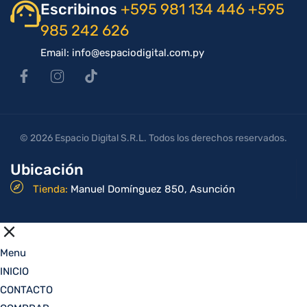
Escribinos
+595 981 134 446
+595
985 242 626
Email: info@espaciodigital.com.py
© 2026 Espacio Digital S.R.L. Todos los derechos reservados.
Ubicación
Tienda:
Manuel Domínguez 850, Asunción
Menu
INICIO
CONTACTO