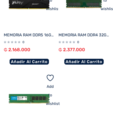
to
to
wishlist
wishlis
MEMORIA RAM DDR5 16GB 5200 KINGSTON FURY BEAST BK KF552C40BB-16
MEMORIA RAM DDR4 32GB 3200 KINGSTON KVR32N22D8/32
0
0
₲
2.168.000
₲
2.377.000
Añadir Al Carrito
Añadir Al Carrito
Add
to
wishlist