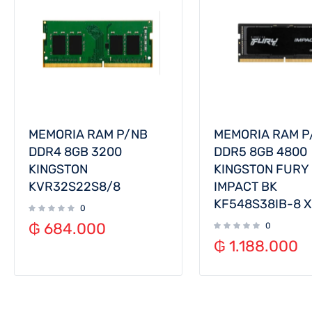
MEMORIA RAM P/NB
MEMORIA RAM P
DDR4 8GB 3200
DDR5 8GB 4800
KINGSTON
KINGSTON FURY
KVR32S22S8/8
IMPACT BK
KF548S38IB-8 
0
₲
684.000
0
₲
1.188.000