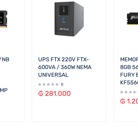
/NB
UPS FTX 220V FTX-
MEMOR
600VA / 360W NEMA
8GB 5
UNIVERSAL
FURY 
KF556
0
XMP
₲
281.000
₲
1.2