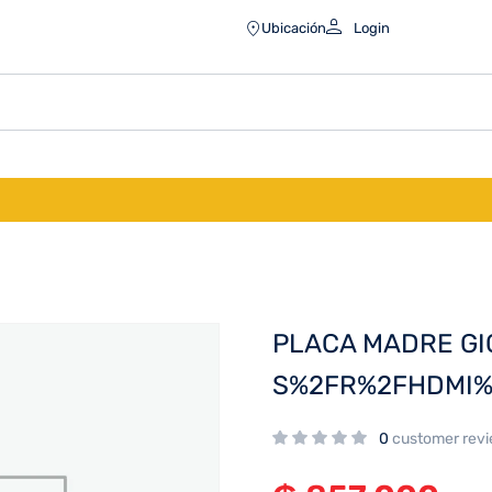
Ubicación
Login
PLACA MADRE GI
S%2FR%2FHDMI%
0
customer rev