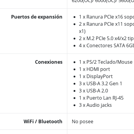
6200(OC)/ 6000(OC)/ 5600(
Puertos de expansión
1 x Ranura PCIe x16 sopo
2 x Ranura PCIe x11 sop
x1)
2 x M.2 PCIe 5.0 x4/x2 ti
4 x Conectores SATA 6G
Conexiones
1 x PS/2 Teclado/Mouse
1 x HDMI port
1 x DisplayPort
3 x USB-A 3.2 Gen 1
3 x USB-A 2.0
1 x Puerto Lan RJ-45
3 x Audio jacks
WiFi / Bluetooth
No posee