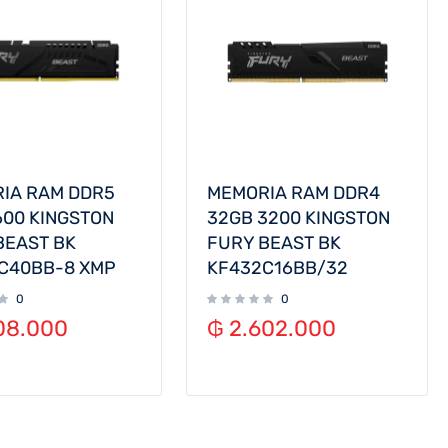
IA RAM DDR5
MEMORIA RAM DDR4
600 KINGSTON
32GB 3200 KINGSTON
BEAST BK
FURY BEAST BK
C40BB-8 XMP
KF432C16BB/32
0
0
08.000
₲
2.602.000