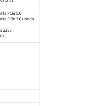
OC) MT/s
rta PCIe 5.0
orta PCIe 3.0 (modo
po 2280
b/s