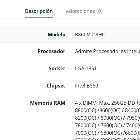
Descripción
Valoraciones (0)
Modelo
B860M D3HP
Procesador
Admite Procesadores Intel 
Socket
LGA 1851
Chipset
Intel B860
Memoria RAM
4 x DIMM, Max. 256GB DDR5
8800(OC) /8600(OC) / 8400(
8200(OC) / 8000(OC) / 7950(
7800(OC) / 7600(OC) / 7400(
7000(OC) / 6800(OC) /6600(