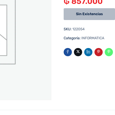
₲
857.000
Sin Existencias
SKU:
122054
Categoría:
INFORMATICA