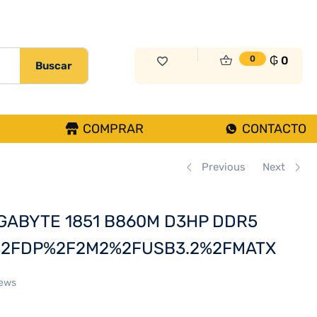
₲
857.000
Sin Existencias
₲
0
0
Buscar
COMPRAR
CONTACTO
Previous
Next
GABYTE 1851 B860M D3HP DDR5
2FDP%2F2M2%2FUSB3.2%2FMATX
iews