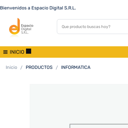
PLACA MADRE GIGABYTE 1851 B860M D3HP DDR5
Bienvenidos a Espacio Digital S.R.L.
S%2FR%2FHDMI%2FDP%2F2M2%2FUSB3.2%2FMATX
0
customer reviews
INICIO
Inicio
PRODUCTOS
INFORMATICA