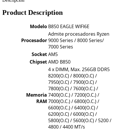
Descripción
Product Description
Modelo
B850 EAGLE WIFI6E
Admite procesadores Ryzen
Procesador
9000 Series / 8000 Series/
7000 Series
Socket
AM5
Chipset
AMD B850
4 x DIMM, Max. 256GB DDR5
8200(O.C) / 8000(O.C) /
7950(O.C) / 7900(O.C) /
7800(O.C) / 7600(O.C.) /
Memoria
7400(O.C.) / 7200(O.C.) /
RAM
7000(O.C.) / 6800(O.C.) /
6600(O.C.) / 6400(O.C) /
6200(O.C) / 6000(O.C) /
5800(O.C) / 5600(O.C) / 5200 /
4800 / 4400 MT/s