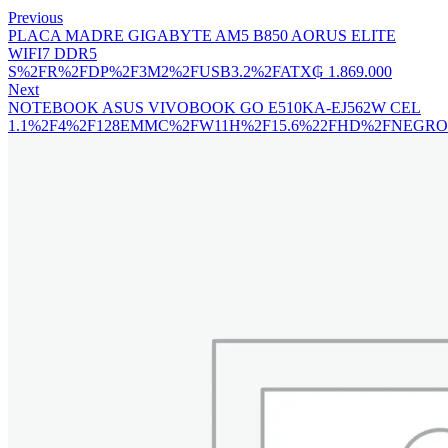
Previous
PLACA MADRE GIGABYTE AM5 B850 AORUS ELITE
WIFI7 DDR5
S%2FR%2FDP%2F3M2%2FUSB3.2%2FATX
₲
1.869.000
Next
NOTEBOOK ASUS VIVOBOOK GO E510KA-EJ562W CEL
1.1%2F4%2F128EMMC%2FW11H%2F15.6%22FHD%2FNEGRO