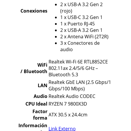
2 x USB-A 3.2 Gen 2
Conexiones
(rojo)
1 x USB-C 3.2 Gen 1
1 x Puerto RJ-45
2 x USB-A 3.2 Gen 1
2 x Antena WiFi (2T2R)
3 x Conectores de
audio
Realtek Wi-Fi 6E RTL8852CE
WiFi
802.11ax 2.4/5/6 GHz –
/ Bluetooth
Bluetooth 5.3
Realtek GbE LAN (2.5 Gbps/1
LAN
Gbps/100 Mbps)
Audio
Realtek Audio CODEC
CPU Ideal
RYZEN 7 9800X3D
Factor
ATX 30.5 x 24.4cm
forma
Información
Link Externo