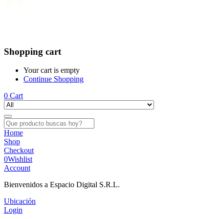
Shopping cart
Your cart is empty
Continue Shopping
0
Cart
Home
Shop
Checkout
0
Wishlist
Account
Bienvenidos a Espacio Digital S.R.L.
Ubicación
Login