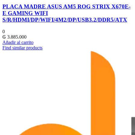
PLACA MADRE ASUS AM5 ROG STRIX X670E-
E GAMING WIFI
S/R/HDMI/DP/WIFI/4M2/DP/USB3.2/DDR5/ATX
0
₲
3.885.000
Añadir al carrito
Find similar products