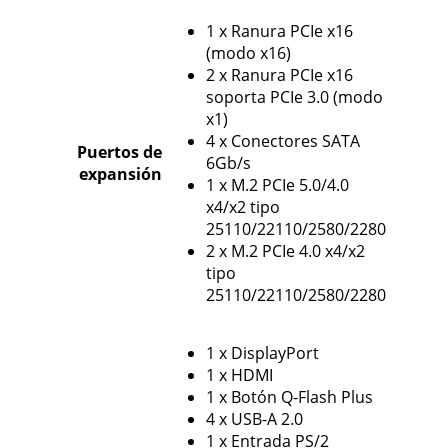
1 x Ranura PCIe x16
(modo x16)
2 x Ranura PCIe x16
soporta PCIe 3.0 (modo
x1)
4 x Conectores SATA
Puertos de
6Gb/s
expansión
1 x M.2 PCIe 5.0/4.0
x4/x2 tipo
25110/22110/2580/2280
2 x M.2 PCIe 4.0 x4/x2
tipo
25110/22110/2580/2280
1 x DisplayPort
1 x HDMI
1 x Botón Q-Flash Plus
4 x USB-A 2.0
1 x Entrada PS/2