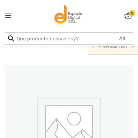
0
Sign in
Inicio
PRODUCTOS
INFORMATICA
Previous
Next
Lost password?
Remember me
Log In
Create an account