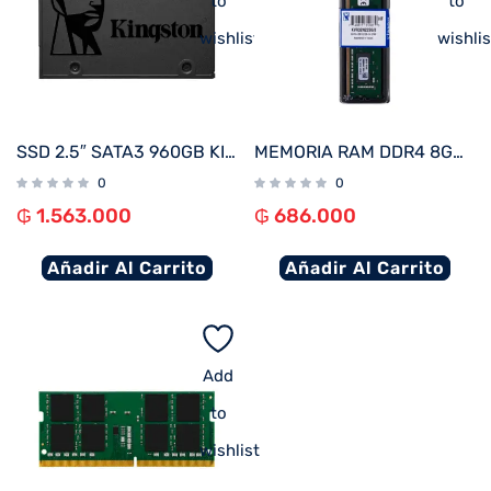
to
to
wishlist
wishlis
SSD 2.5″ SATA3 960GB KINGSTON SA400S37/960G
MEMORIA RAM DDR4 8GB 3200 KINGSTON KVR32N22S6/8
0
0
₲
1.563.000
₲
686.000
Añadir Al Carrito
Añadir Al Carrito
Add
to
wishlist