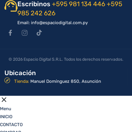
Escribinos
+595 981 134 446
+595
985 242 626
Email: info@espaciodigital.com.py
© 2026 Espacio Digital S.R.L. Todos los derechos reservados.
Ubicación
Tienda:
Manuel Domínguez 850, Asunción
Menu
INICIO
CONTACTO