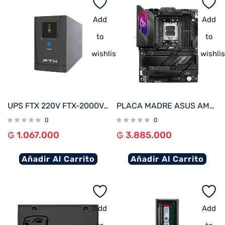
Add
Add
to
to
wishlist
wishlis
UPS FTX 220V FTX-2000VA / 1200W NEMA UNIVERSAL
PLACA MADRE ASUS AM5 ROG STRIX X670E-E GAMING WIFI S/R/HDMI/DP/WIFI/4M2/DP/USB3.2/DDR5/ATX
0
0
₲
1.067.000
₲
3.885.000
Añadir Al Carrito
Añadir Al Carrito
Add
Add