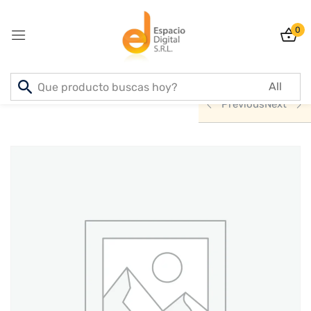
0
Sign in
Inicio
PRODUCTOS
INFORMATICA
Previous
Next
Lost password?
Remember me
Log In
Create an account