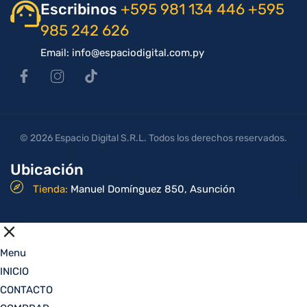
Escribinos
+595 981 134 446
+595
985 242 626
Email: info@espaciodigital.com.py
© 2026 Espacio Digital S.R.L. Todos los derechos reservados.
Ubicación
Tienda:
Manuel Domínguez 850, Asunción
Menu
INICIO
CONTACTO