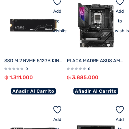
Add
Add
to
to
wishlist
wishlis
SSD M.2 NVME 512GB KINGSTON KC3000 SKC3000S/512G 7000/3900 PCIE 4.0
PLACA MADRE ASUS AM5 ROG STRIX X670E-E GAMING WIFI S/R/HDMI/DP/WIFI/4M2/DP/USB3.2/DDR5/ATX
0
0
₲
1.311.000
₲
3.885.000
Añadir Al Carrito
Añadir Al Carrito
Add
Add