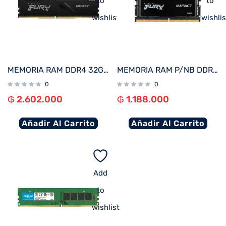
to
to
wishlist
wishlis
MEMORIA RAM DDR4 32GB 3200 KINGSTON FURY BEAST BK KF432C16BB/32
MEMORIA RAM P/NB DDR5 8GB 4800 KINGSTON FURY IMPACT BK KF548S38IB-8 XMP
0
0
₲
2.602.000
₲
1.188.000
Añadir Al Carrito
Añadir Al Carrito
Add
to
wishlist