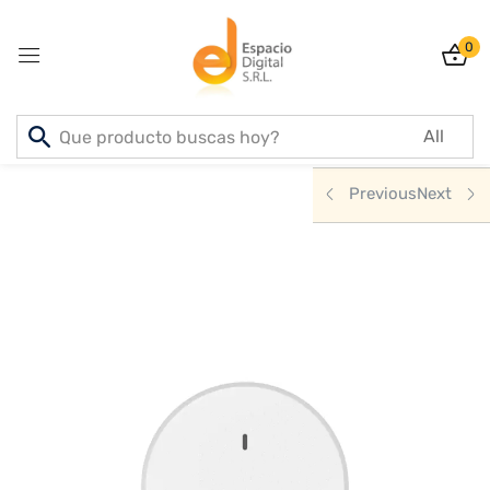
0
Sign in
Inicio
PRODUCTOS
INFORMATICA
NETWORK
Previous
Next
Lost password?
Remember me
Log In
Create an account