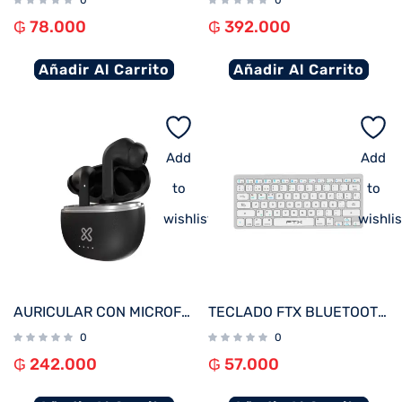
0
0
₲
78.000
₲
392.000
Añadir Al Carrito
Añadir Al Carrito
Add
Add
to
to
wishlist
wishlis
AURICULAR CON MICROFONO KLIP KTE-750BK EDGEBUDSPRO BLUETOOTH/ WIRELESS NEGRO
TECLADO FTX BLUETOOTH FTXB1000 ULTRA SLIM ESP/PLATA
0
0
₲
242.000
₲
57.000