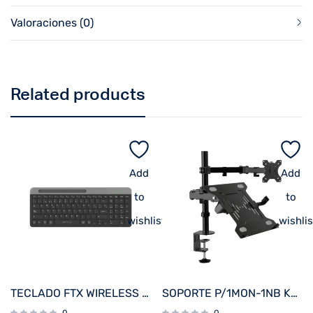
Valoraciones (0)
Related products
Add
Add
to
to
wishlist
wishlis
TECLADO FTX WIRELESS DUAL-MODE FTXB105 ESP/NEGRO
SOPORTE P/1MON-1NB KLIP KMM-301 13″-32″/15.6″ 8KG/4.5KG ART/INCL/GIRA