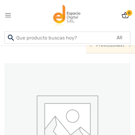
0
Sign in
Inicio
PRODUCTOS
ACCESORIOS
Previous
Next
Lost password?
Remember me
Log In
Create an account