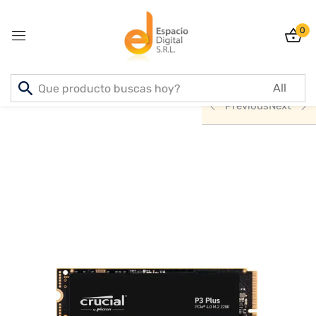
0
Sign in
Inicio
PRODUCTOS
INFORMATICA
Previous
Next
Lost password?
Remember me
Log In
Create an account