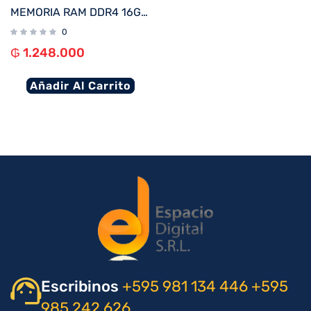
MEMORIA RAM DDR4 16GB 3200 KINGSTON KVR32N22D8/16
0
₲
1.248.000
Añadir Al Carrito
Escribinos
+595 981 134 446
+595
985 242 626