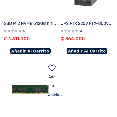
SSD M.2 NVME 512GB KINGSTON KC3000 SKC3000S/512G 7000/3900 PCIE 4.0
UPS FTX 220V FTX-800VA / 480W NEMA UNIVERSAL
0
0
₲
1.311.000
₲
364.000
Añadir Al Carrito
Añadir Al Carrito
Add
to
wishlist