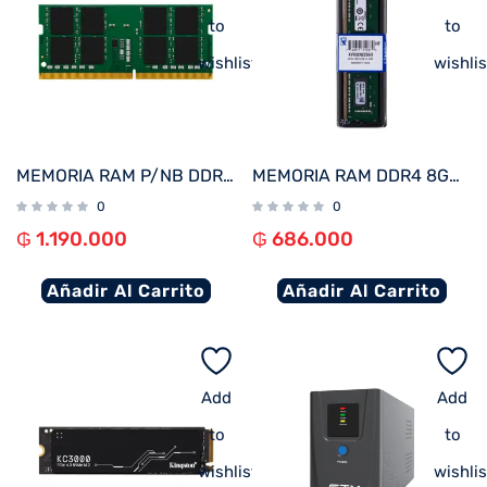
to
to
wishlist
wishlis
MEMORIA RAM P/NB DDR4 16GB 3200 KINGSTON KVR32S22D8/16
MEMORIA RAM DDR4 8GB 3200 KINGSTON KVR32N22S6/8
0
0
₲
1.190.000
₲
686.000
Añadir Al Carrito
Añadir Al Carrito
Add
Add
to
to
wishlist
wishlis