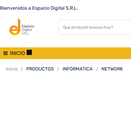
SWITCH HIKVISION DS-3E0524-E%28C%29 24P%
Bienvenidos a Espacio Digital S.R.L.
0
customer reviews
INICIO
Inicio
PRODUCTOS
INFORMATICA
NETWORK