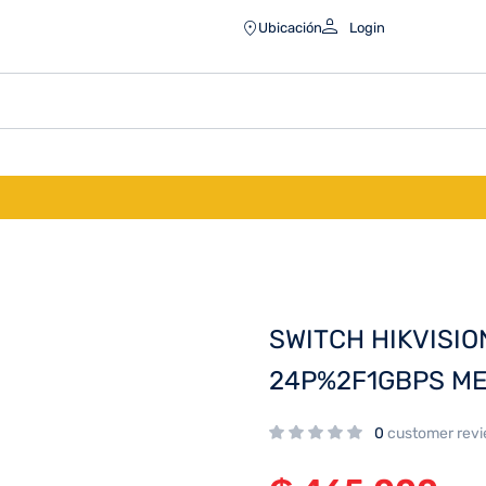
2F1GBPS METAL RACK
Ubicación
Login
SWITCH HIKVISI
24P%2F1GBPS ME
0
customer rev