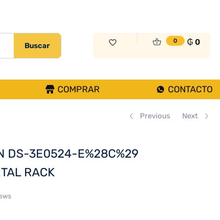
₲
465.000
Sin Existencias
₲
0
0
Buscar
COMPRAR
CONTACTO
Previous
Next
ON DS-3E0524-E%28C%29
TAL RACK
iews