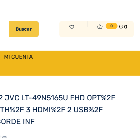
₲
1.728.000
Sin Existencias
₲
0
0
Buscar
MI CUENTA
Previous
Next
2 JVC LT-49N5165U FHD OPT%2F
TH%2F 3 HDMI%2F 2 USB%2F
ORDE INF
iews