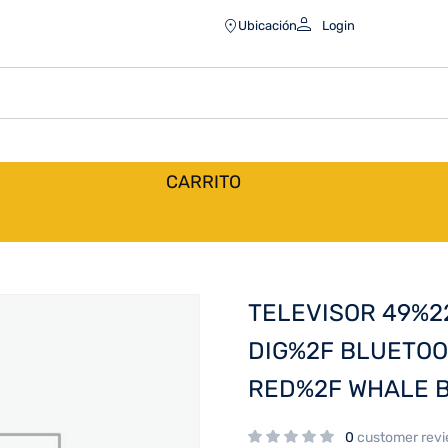
2F BLUETOOTH%2F 3 HDMI%2F 2 USB%2F
Ubicación
Login
CARRITO
TELEVISOR 49%2
DIG%2F BLUETOO
RED%2F WHALE B
0
customer rev