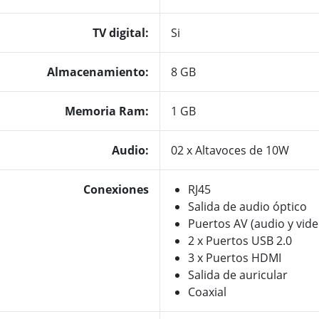
TV digital:
Si
Almacenamiento:
8 GB
Memoria Ram:
1 GB
Audio:
02 x Altavoces de 10W
Conexiones
RJ45
Salida de audio óptico
Puertos AV (audio y vide
2 x Puertos USB 2.0
3 x Puertos HDMI
Salida de auricular
Coaxial