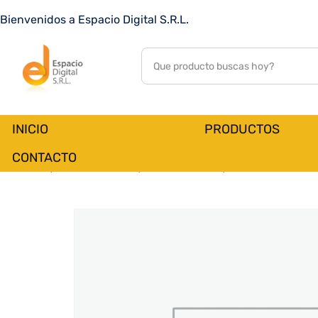
TELEVISOR 49%22 JVC LT-49N5165U FHD OPT%2F DIG%
Bienvenidos a Espacio Digital S.R.L.
RED%2F WHALE BORDE INF
0
customer reviews
INICIO
PRODUCTOS
CONTACTO
Inicio
PRODUCTOS
MONITORES
TELEVISORES