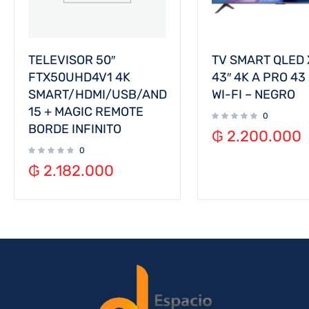
TELEVISOR 50″
TV SMART QLED 
FTX50UHD4V1 4K
43″ 4K A PRO 43
SMART/HDMI/USB/AND
WI-FI – NEGRO
15 + MAGIC REMOTE
0
BORDE INFINITO
₲
2.200.000
0
₲
2.182.000