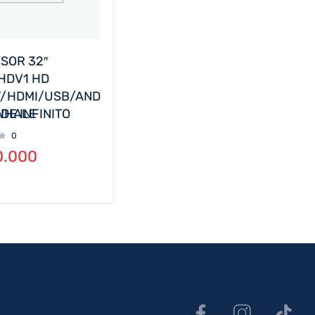
SOR 32″
HDV1 HD
/HDMI/USB/AND
WHALE
DE INFINITO
0
.000