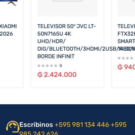
XIAOMI
TELEVISOR 50″ JVC LT-
TELEVI
 2026
50N7165U 4K
FTX32
UHD/HDR/
SMART
DIG/BLUETOOTH/3HDMI/2USB/RED/
14 BOR
BORDE INFINIT
₲
940
0
₲
2.424.000
Escribinos
+595 981 134 446
+595
985 242 626