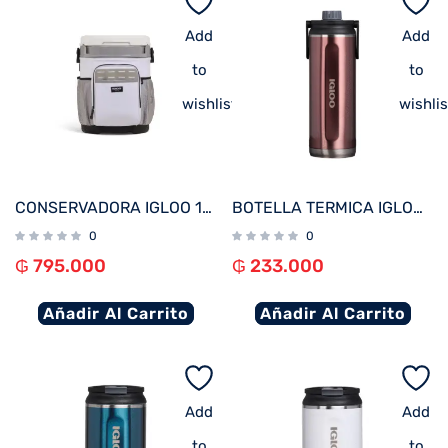
Add
Add
to
to
wishlist
wishlis
CONSERVADORA IGLOO 19 LITROS BUCKET BLANCO 63551 CON PORTACAÑAS DE PESCAR
BOTELLA TERMICA IGLOO 1.4L ROSA C/MANIJA 71098
0
0
₲
795.000
₲
233.000
Añadir Al Carrito
Añadir Al Carrito
Add
Add
to
to