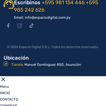
Escribinos
+595 981 134 446
+595
985 242 626
Email: info@espaciodigital.com.py
© 2026 Espacio Digital S.R.L. Todos los derechos reservados.
Ubicación
Tienda:
Manuel Domínguez 850, Asunción
Menu
INICIO
CONTACTO
COMPRAR