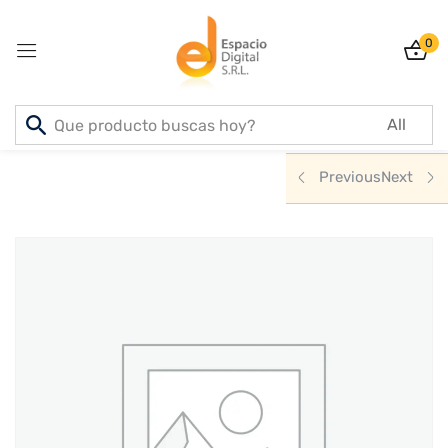
0
Sign in
Inicio
PRODUCTOS
DEPORTE & AIRE LIBRE
Previous
Next
Lost password?
Remember me
Log In
Create an account