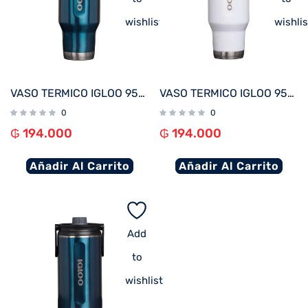
wishlist
wishlis
VASO TERMICO IGLOO 950ML AZUL MODERNO C/TAPA 71079
VASO TERMICO IGLOO 950ML BLANCO C/TAPA 71077
0
0
₲
194.000
₲
194.000
Añadir Al Carrito
Añadir Al Carrito
Add
to
wishlist