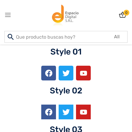
0
Sign in
Home
Social Share
Style 01
Lost password?
Remember me
Style 02
Log In
Create an account
Style 03