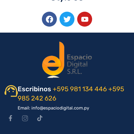
Escribinos
+595 981 134 446
+595
985 242 626
Email: info@espaciodigital.com.py