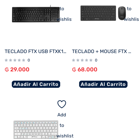
to
to
wishlist
wishlis
TECLADO FTX USB FTXK100E NUMERICO/INGLES/NEGRO
TECLADO + MOUSE FTX WIRELESS FTXGK03 ESP/NEGRO
0
0
₲
29.000
₲
68.000
Añadir Al Carrito
Añadir Al Carrito
Add
to
wishlist