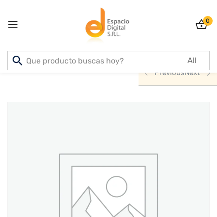
0
Sign in
Inicio
PRODUCTOS
ACCESORIOS
Previous
Next
Lost password?
Remember me
Log In
Create an account