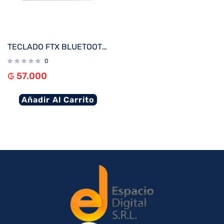
TECLADO FTX BLUETOOTH FTXB1000 ULTRA SLIM ESP/PLATA
0
₲
57.000
Añadir Al Carrito