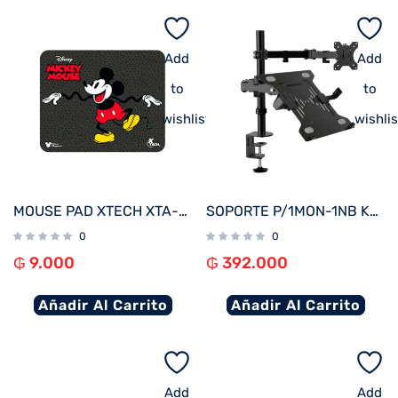
Add
Add
to
to
wishlist
wishlis
MOUSE PAD XTECH XTA-D100MK MICKEY MOUSE 22X18X0.2CM NEGRO
SOPORTE P/1MON-1NB KLIP KMM-301 13″-32″/15.6″ 8KG/4.5KG ART/INCL/GIRA
0
0
₲
9.000
₲
392.000
Añadir Al Carrito
Añadir Al Carrito
Add
Add