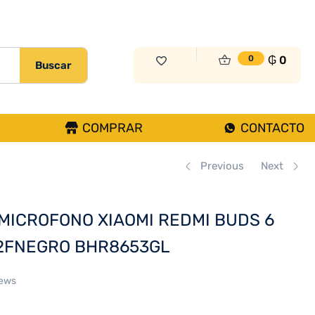
₲
126.000
Sin Existencias
₲
0
0
Buscar
COMPRAR
CONTACTO
Previous
Next
MICROFONO XIAOMI REDMI BUDS 6
2FNEGRO BHR8653GL
iews