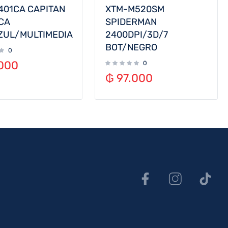
401CA CAPITAN
XTM-M520SM
CA
SPIDERMAN
ZUL/MULTIMEDIA
2400DPI/3D/7
BOT/NEGRO
0
000
0
₲
97.000