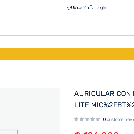
E MIC%2FBT%2FNEGRO BHR8653GL
Ubicación
Login
AURICULAR CON 
LITE MIC%2FBT%
0
customer rev