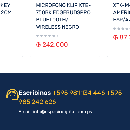
CKEY
MICROFONO KLIP KTE-
XTK-M
.2CM
750BK EDGEBUDSPRO
AMERI
BLUETOOTH/
ESP/A
WIRELESS NEGRO
₲
87.
0
₲
242.000
Escribinos
+595 981 134 446
+595
985 242 626
Email: info@espaciodigital.com.py