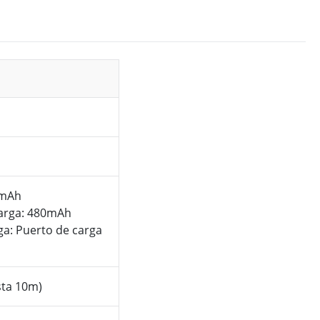
5mAh
carga: 480mAh
ga: Puerto de carga
sta 10m)