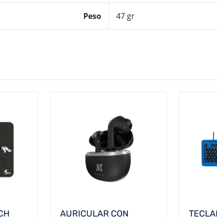
Peso
47 gr
CH
AURICULAR CON
TECLA