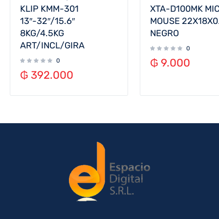
KLIP KMM-301
XTA-D100MK MI
13″-32″/15.6″
MOUSE 22X18X0
8KG/4.5KG
NEGRO
ART/INCL/GIRA
0
₲
9.000
0
₲
392.000