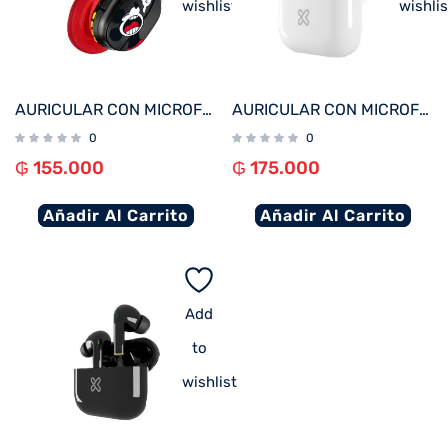
wishlist
wishlis
AURICULAR CON MICROFONO XTECH XTH-D660MK MICKEY MOUSE BT/3.5MM/1JACK/NEGRO
AURICULAR CON MICROFONO KLIP KTE-050WH TUNEFIBUDS TOUCH/TWS/BT/WIRELESS BLANCO
0
0
₲
155.000
₲
175.000
Añadir Al Carrito
Añadir Al Carrito
Add
to
wishlist