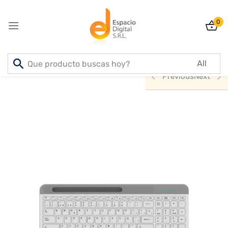
0
Sign in
Inicio
PRODUCTOS
ACCESORIOS
Previous
Next
Lost password?
Remember me
Log In
Create an account