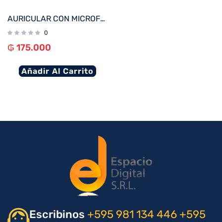
AURICULAR CON MICROFONO KLIP KTE-050BK TUNEFIBUDS TOUCH/TWS/BT/WIRELESS NEGRO
0
₲
175.000
Añadir Al Carrito
Escribinos
+595 981 134 446
+595