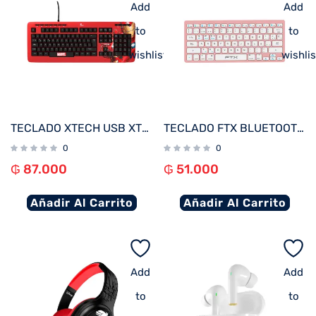
Add
Add
to
to
wishlist
wishlis
TECLADO XTECH USB XTK-M401IM IRON MAN ESP/ROJO/MULTIMEDIA
TECLADO FTX BLUETOOTH FTXB1000 ULTRA SLIM ESP/ROSA
0
0
₲
87.000
₲
51.000
Añadir Al Carrito
Añadir Al Carrito
Add
Add
to
to