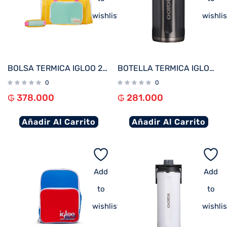
wishlist
wishlis
BOLSA TERMICA IGLOO 24 LATAS DUFFEL RETRO AMARILLO 60965
BOTELLA TERMICA IGLOO 1.9L NEGRO CARBONITE C/MANIJA 71099
0
0
₲
378.000
₲
281.000
Añadir Al Carrito
Añadir Al Carrito
Add
Add
to
to
wishlist
wishlis