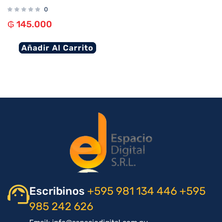
0
₲
145.000
Añadir Al Carrito
Escribinos
+595 981 134 446
+595
985 242 626