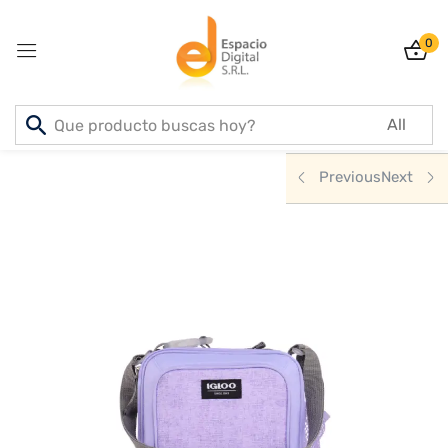
0
Sign in
Inicio
PRODUCTOS
DEPORTE & AIRE LIBRE
Previous
Next
Lost password?
Remember me
Log In
Create an account