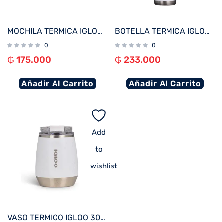
MOCHILA TERMICA IGLOO 12 LATAS RETRO ROJO/AZUL 63075
BOTELLA TERMICA IGLOO 1.4L BLANCO C/MANIJA 71094
0
0
₲
175.000
₲
233.000
Añadir Al Carrito
Añadir Al Carrito
Add
to
wishlist
VASO TERMICO IGLOO 300ML P/VINO BLANCO C/TAPA 71236