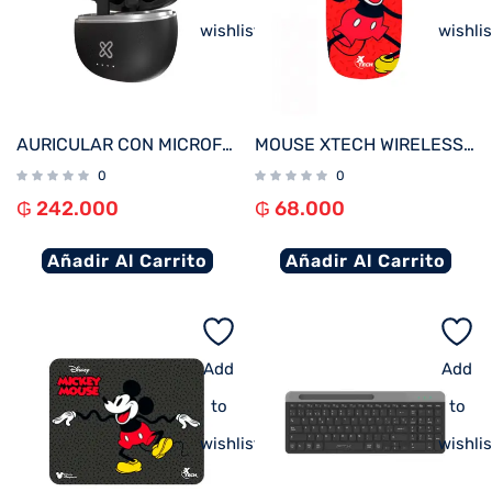
wishlist
wishlis
AURICULAR CON MICROFONO KLIP KTE-750BK EDGEBUDSPRO BLUETOOTH/ WIRELESS NEGRO
MOUSE XTECH WIRELESS XTM-D340MK MICKEY MOUSE XTECH 1600DPI/4 BOT/ROJO
0
0
₲
242.000
₲
68.000
Añadir Al Carrito
Añadir Al Carrito
Add
Add
to
to
wishlist
wishlis