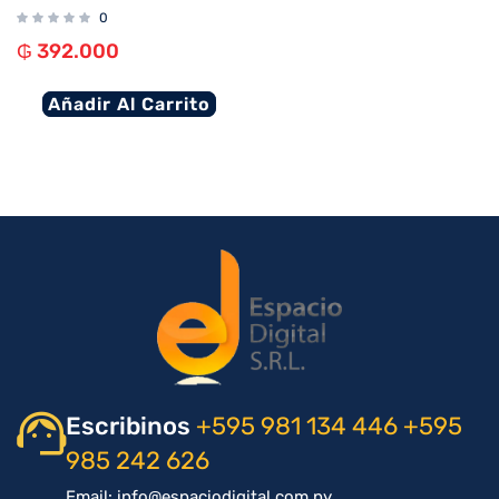
0
₲
392.000
Añadir Al Carrito
Escribinos
+595 981 134 446
+595
985 242 626
Email: info@espaciodigital.com.py