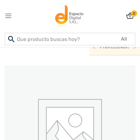
0
Sign in
Inicio
PRODUCTOS
ACCESORIOS
Previous
Next
Lost password?
Remember me
Log In
Create an account