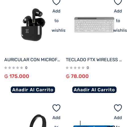
Add
Add
to
to
wishlist
wishlis
AURICULAR CON MICROFONO KLIP KTE-050BK TUNEFIBUDS TOUCH/TWS/BT/WIRELESS NEGRO
TECLADO FTX WIRELESS DUAL-MODE FTXB105 ESP/BLANCO
0
0
₲
175.000
₲
78.000
Añadir Al Carrito
Añadir Al Carrito
Add
Add