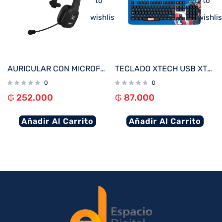
to
to
wishlist
wishlis
AURICULAR CON MICROFONO KLIP KCH-750 VOXCOM WIRELESS/BT/1JACK NEGRO
TECLADO XTECH USB XTK-M401CA CAPITAN AMERICA ESP/AZUL/MULTIMEDIA
0
0
₲
252.000
₲
87.000
Añadir Al Carrito
Añadir Al Carrito