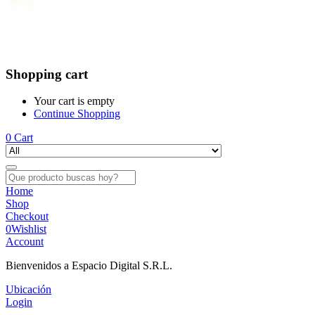
Shopping cart
Your cart is empty
Continue Shopping
0
Cart
Home
Shop
Checkout
0
Wishlist
Account
Bienvenidos a Espacio Digital S.R.L.
Ubicación
Login