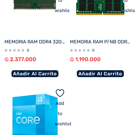
to
to
wishlist
wishlis
MEMORIA RAM DDR4 32GB 3200 KINGSTON KVR32N22D8/32
MEMORIA RAM P/NB DDR4 16GB 3200 KINGSTON KVR32S22D8/16
0
0
₲
2.377.000
₲
1.190.000
Añadir Al Carrito
Añadir Al Carrito
Add
to
wishlist