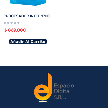
PROCESADOR INTEL 1700 CORE I3-12100F 3.3GHZ/12MB C/COOL BX8071512100F
0
₲
869.000
Añadir Al Carrito