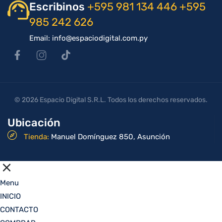
Escribinos
+595 981 134 446
+595
985 242 626
Email: info@espaciodigital.com.py
© 2026 Espacio Digital S.R.L. Todos los derechos reservados.
Ubicación
Tienda:
Manuel Domínguez 850, Asunción
Menu
INICIO
CONTACTO