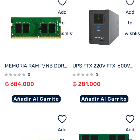
Add
Add
to
to
wishlist
wishlis
MEMORIA RAM P/NB DDR4 8GB 3200 KINGSTON KVR32S22S8/8
UPS FTX 220V FTX-600VA / 360W NEMA UNIVERSAL
0
0
₲
684.000
₲
281.000
Añadir Al Carrito
Añadir Al Carrito
Add
Add