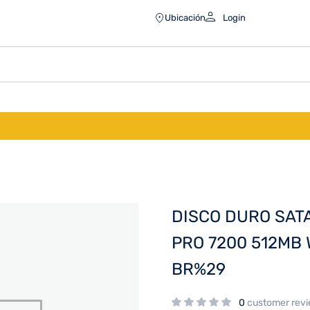
O 7200 512MB WD181PURP SURV
Ubicación
Login
DISCO DURO SAT
PRO 7200 512MB
BR%29
0
customer rev