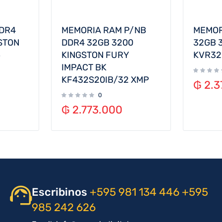
DR4
MEMORIA RAM P/NB
MEMOR
STON
DDR4 32GB 3200
32GB 
6
KINGSTON FURY
KVR32
IMPACT BK
KF432S20IB/32 XMP
₲
2.3
0
₲
2.773.000
Escribinos
+595 981 134 446
+595
985 242 626