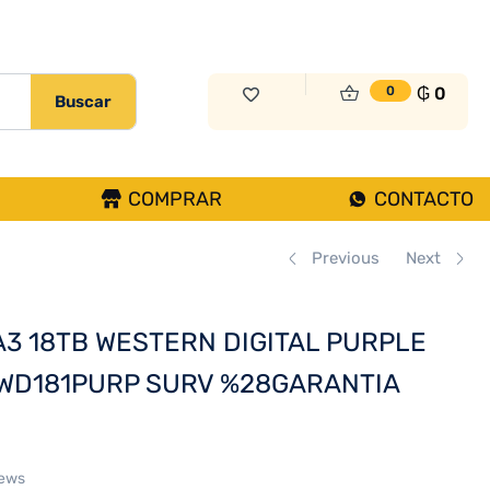
₲
2.829.000
Sin Existencias
₲
0
0
Buscar
COMPRAR
CONTACTO
Previous
Next
A3 18TB WESTERN DIGITAL PURPLE
 WD181PURP SURV %28GARANTIA
iews