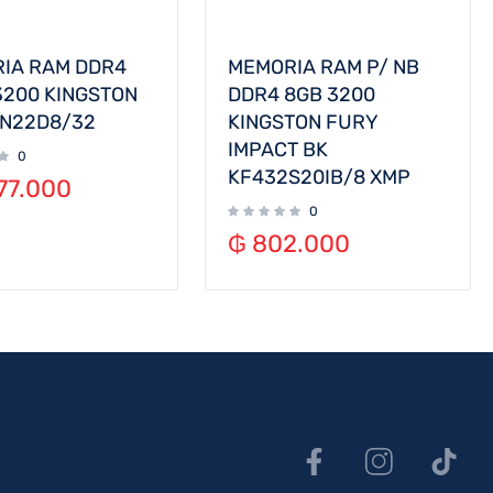
IA RAM DDR4
MEMORIA RAM P/ NB
3200 KINGSTON
DDR4 8GB 3200
N22D8/32
KINGSTON FURY
IMPACT BK
0
KF432S20IB/8 XMP
77.000
0
₲
802.000