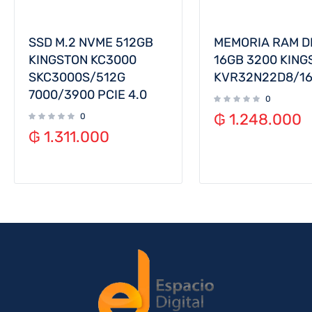
SSD M.2 NVME 512GB
MEMORIA RAM D
KINGSTON KC3000
16GB 3200 KING
SKC3000S/512G
KVR32N22D8/1
7000/3900 PCIE 4.0
0
₲
1.248.000
0
₲
1.311.000