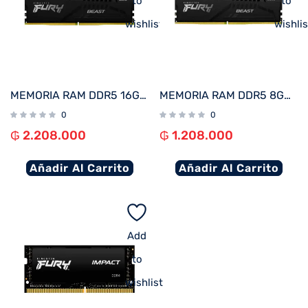
to
to
wishlist
wishlis
MEMORIA RAM DDR5 16GB 5600 KINGSTON FURY BEAST BK KF556C40BB-16
MEMORIA RAM DDR5 8GB 5600 KINGSTON FURY BEAST BK KF556C40BB-8 XMP
0
0
₲
2.208.000
₲
1.208.000
Añadir Al Carrito
Añadir Al Carrito
Add
to
wishlist