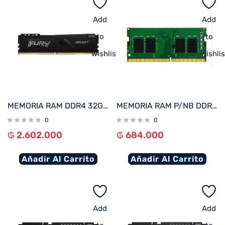
Add
Add
to
to
wishlist
wishlis
MEMORIA RAM DDR4 32GB 3200 KINGSTON FURY BEAST BK KF432C16BB/32
MEMORIA RAM P/NB DDR4 8GB 3200 KINGSTON KVR32S22S8/8
0
0
₲
2.602.000
₲
684.000
Añadir Al Carrito
Añadir Al Carrito
Add
Add