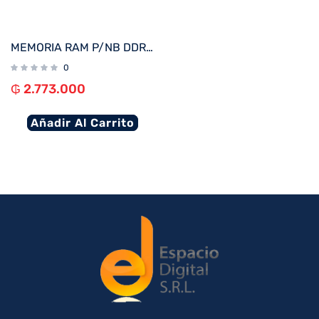
MEMORIA RAM P/NB DDR4 32GB 3200 KINGSTON FURY IMPACT BK KF432S20IB/32 XMP
0
₲
2.773.000
Añadir Al Carrito