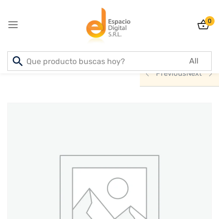
0
Sign in
Inicio
PRODUCTOS
INFORMATICA
Previous
Next
Lost password?
Remember me
Log In
Create an account