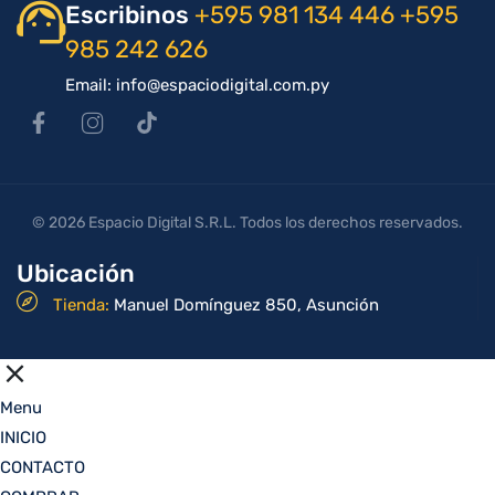
Escribinos
+595 981 134 446
+595
985 242 626
Email: info@espaciodigital.com.py
© 2026 Espacio Digital S.R.L. Todos los derechos reservados.
Ubicación
Tienda:
Manuel Domínguez 850, Asunción
Menu
INICIO
CONTACTO