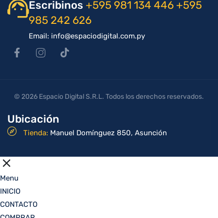
Escribinos
+595 981 134 446
+595
985 242 626
Email: info@espaciodigital.com.py
© 2026 Espacio Digital S.R.L. Todos los derechos reservados.
Ubicación
Tienda:
Manuel Domínguez 850, Asunción
Menu
INICIO
CONTACTO
COMPRAR