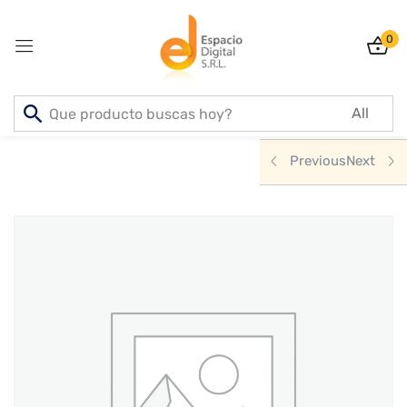
0
Sign in
Inicio
PRODUCTOS
ELECTRODOMESTICOS
Previous
Next
Lost password?
Remember me
Log In
Create an account