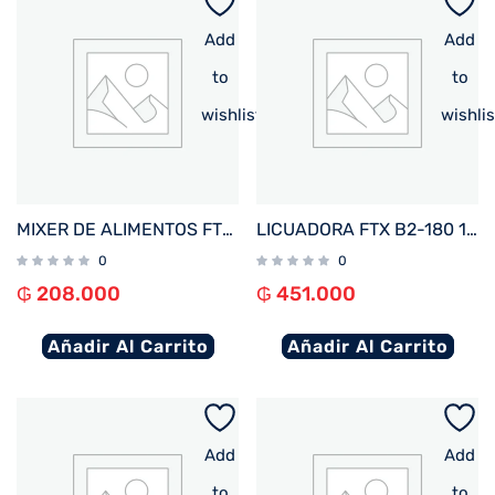
Add
Add
to
to
wishlist
wishlis
MIXER DE ALIMENTOS FTX 1000W 220V 3 EN 1 CON VASO INOX HB2-01
LICUADORA FTX B2-180 1.8L 1200W 220V JARRA VIDRIO ACERO INOXIDABLE
0
0
₲
208.000
₲
451.000
Añadir Al Carrito
Añadir Al Carrito
Add
Add
to
to