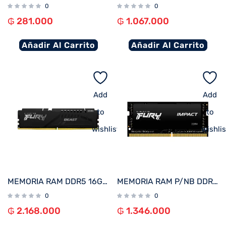
0
0
₲
281.000
₲
1.067.000
Añadir Al Carrito
Añadir Al Carrito
Add
Add
to
to
wishlist
wishlis
MEMORIA RAM DDR5 16GB 5200 KINGSTON FURY BEAST BK KF552C40BB-16
MEMORIA RAM P/NB DDR4 16GB 3200 KINGSTON FURY IMPACT KF432S20IB/16
0
0
₲
2.168.000
₲
1.346.000