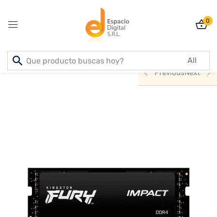
0
Sign in
Inicio
PRODUCTOS
INFORMATICA
Previous
Next
Lost password?
Remember me
Log In
Create an account