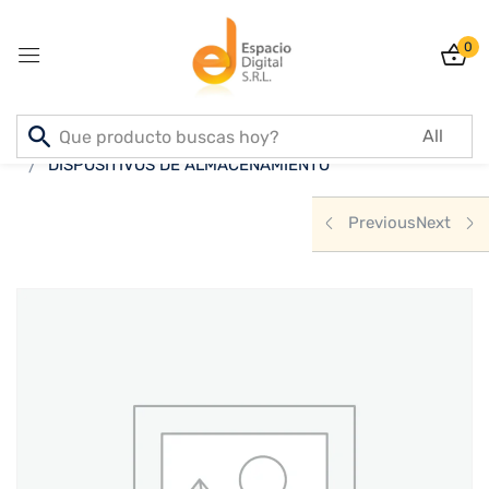
0
Sign in
Inicio
PRODUCTOS
INFORMATICA
DISPOSITIVOS DE ALMACENAMIENTO
Previous
Next
Lost password?
Remember me
Log In
Create an account