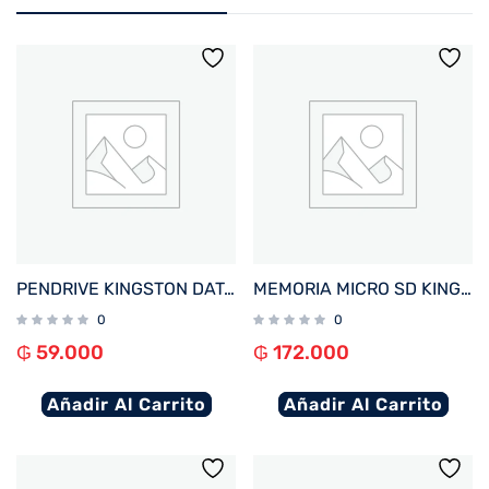
PENDRIVE KINGSTON DATATRAVELER EXODIA M 64GB KC-U2L64-7LN USB-A ROSA
MEMORIA MICRO SD KINGSTON 128GB CANVAS SELECT PLUS SDCS3/128GB 150/-
0
0
₲
59.000
₲
172.000
Añadir Al Carrito
Añadir Al Carrito