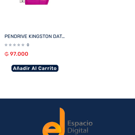
PENDRIVE KINGSTON DATATRAVELER EXODIA M 128GB KC-U2L128-7LP USB-A LILA
0
₲
97.000
Añadir Al Carrito