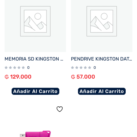
MEMORIA SD KINGSTON 64GB CANVAS SELECT PLUS SDXC CLASS 10 SDS3/64GB
PENDRIVE KINGSTON DATATRAVELER EXODIA S 64GB USB-A 3.2 DTXS/64GB
0
0
₲
129.000
₲
57.000
Añadir Al Carrito
Añadir Al Carrito