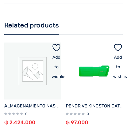
Related products
Add
Add
to
to
wishlist
wishlis
ALMACENAMIENTO NAS ASUSTOR AS1202T QC 1.7/2BAY/1G/2.5GBLAN/3 USB3.2
PENDRIVE KINGSTON DATATRAVELER EXODIA M 128GB KC-U2L128-7LG USB-A VERDE
0
0
₲
2.424.000
₲
97.000