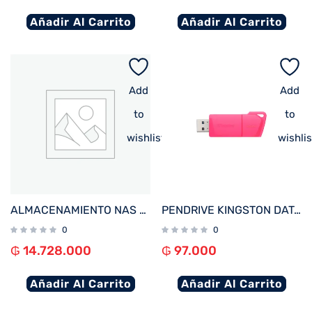
Añadir Al Carrito
Añadir Al Carrito
Add
Add
to
to
wishlist
wishlis
ALMACENAMIENTO NAS ASUSTOR AS6806T QC 2.3/6BAY/16G/4-GBLAN/4 M.2/2USB4/3USB3.2
PENDRIVE KINGSTON DATATRAVELER EXODIA M 128GB KC-U2L128-7LN USB-A ROSA
0
0
₲
14.728.000
₲
97.000
Añadir Al Carrito
Añadir Al Carrito