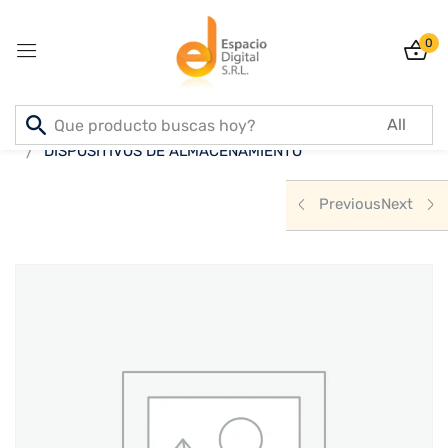
0
Sign in
Inicio
PRODUCTOS
INFORMATICA
DISPOSITIVOS DE ALMACENAMIENTO
Previous
Next
Lost password?
Remember me
Log In
Create an account