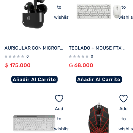
to
to
wishlist
wishlis
AURICULAR CON MICROFONO KLIP KTE-050BK TUNEFIBUDS TOUCH/TWS/BT/WIRELESS NEGRO
TECLADO + MOUSE FTX WIRELESS FTXGK03 ESP/BLANCO
0
0
₲
175.000
₲
68.000
Añadir Al Carrito
Añadir Al Carrito
Add
Add
to
to
wishlist
wishlis