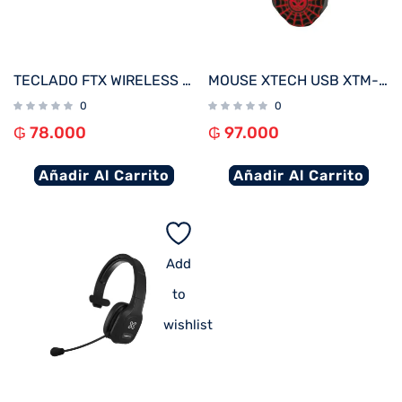
TECLADO FTX WIRELESS DUAL-MODE FTXB105 ESP/BLANCO
MOUSE XTECH USB XTM-M520SM SPIDERMAN 2400DPI/3D/7 BOT/NEGRO
0
0
₲
78.000
₲
97.000
Añadir Al Carrito
Añadir Al Carrito
Add
to
wishlist