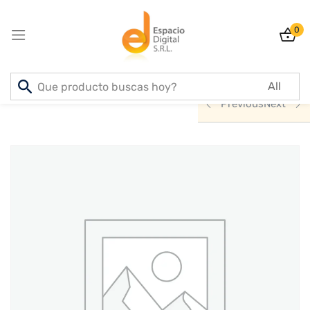
0
Sign in
Inicio
PRODUCTOS
ACCESORIOS
Previous
Next
Lost password?
Remember me
Log In
Create an account