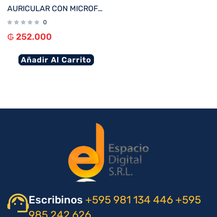
AURICULAR CON MICROFONO KLIP KCH-750 VOXCOM WIRELESS/BT/1JACK NEGRO
0
₲
252.000
Añadir Al Carrito
Escribinos
+595 981 134 446
+595
985 242 626