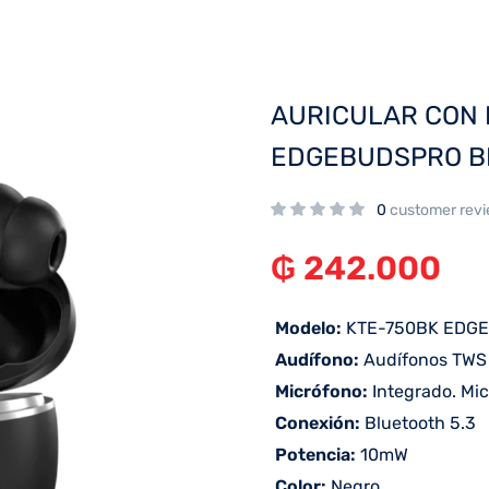
AURICULAR CON 
EDGEBUDSPRO B
0
customer rev
₲
242.000
 Modelo:
KTE-750BK EDG
 Audífono:
Audífonos TWS 
 Micrófono:
Integrado. Mi
 Conexión:
Bluetooth 5.3
 Potencia:
10mW
 Color:
Negro