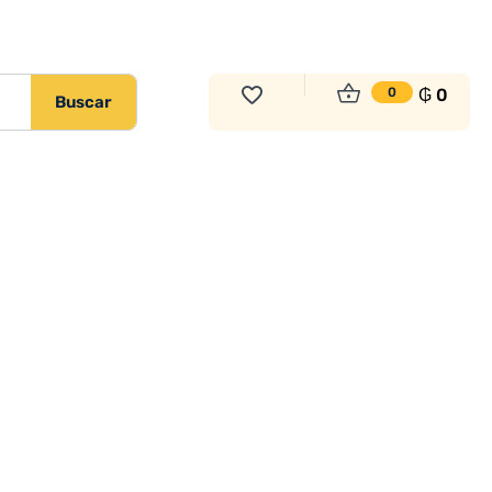
₲
0
0
Buscar