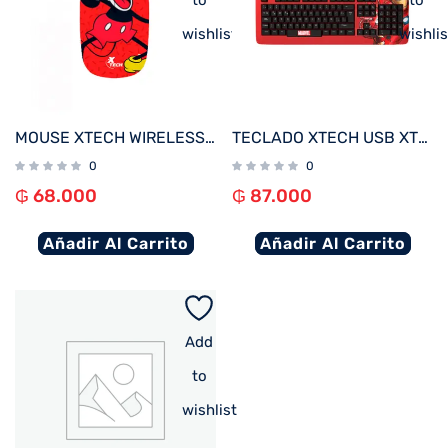
to
to
wishlist
wishlis
MOUSE XTECH WIRELESS XTM-D340MK MICKEY MOUSE XTECH 1600DPI/4 BOT/ROJO
TECLADO XTECH USB XTK-M401IM IRON MAN ESP/ROJO/MULTIMEDIA
0
0
₲
68.000
₲
87.000
Añadir Al Carrito
Añadir Al Carrito
Add
to
wishlist