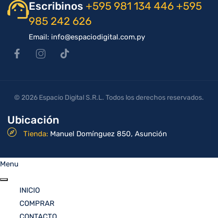
Escribinos
+595 981 134 446
+595
985 242 626
Email: info@espaciodigital.com.py
© 2026 Espacio Digital S.R.L. Todos los derechos reservados.
Ubicación
Tienda:
Manuel Domínguez 850, Asunción
Menu
INICIO
COMPRAR
CONTACTO