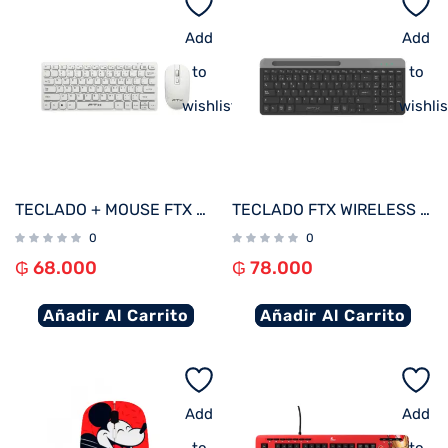
Add
Add
to
to
wishlist
wishlis
TECLADO + MOUSE FTX WIRELESS FTXGK03 ESP/BLANCO
TECLADO FTX WIRELESS DUAL-MODE FTXB105 ESP/NEGRO
0
0
₲
68.000
₲
78.000
Añadir Al Carrito
Añadir Al Carrito
Add
Add