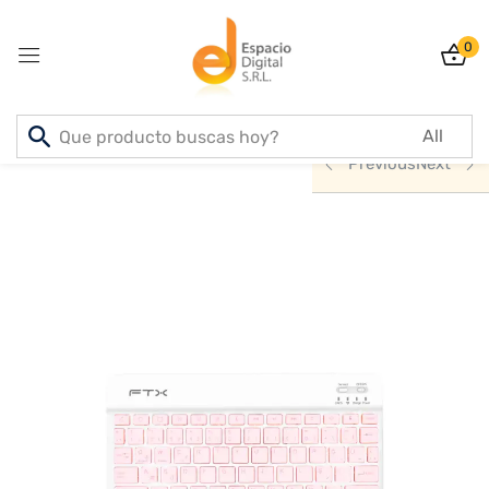
0
Sign in
Inicio
PRODUCTOS
ACCESORIOS
Previous
Next
Lost password?
Remember me
Log In
Create an account