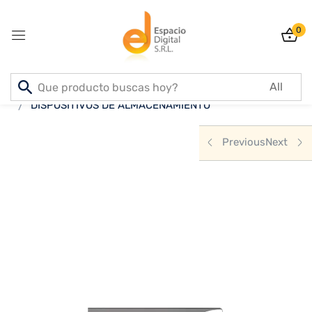
0
Sign in
Inicio
PRODUCTOS
INFORMATICA
DISPOSITIVOS DE ALMACENAMIENTO
Previous
Next
Lost password?
Remember me
Log In
Create an account