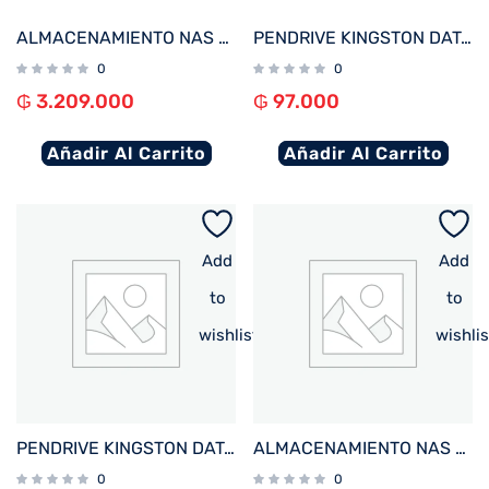
ALMACENAMIENTO NAS ASUSTOR AS3302T V2 QC 1.7/2BAY/2G/1-GBLAN/3 USB3.2
PENDRIVE KINGSTON DATATRAVELER EXODIA M 128GB KC-U2L128-7LB USB-A AZUL
0
0
₲
3.209.000
₲
97.000
Añadir Al Carrito
Añadir Al Carrito
Add
Add
to
to
wishlist
wishlis
PENDRIVE KINGSTON DATATRAVELER EXODIA S 64GB USB-A 3.2 DTXS/64GB
ALMACENAMIENTO NAS ASUSTOR AS6704T V2 QC 2.0/4BAY/4G/4 M.2/2-GBLAN/HDMI/2 USB3.2
0
0