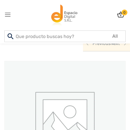
0
Sign in
Inicio
PRODUCTOS
INFORMATICA
Previous
Next
Lost password?
Remember me
Log In
Create an account