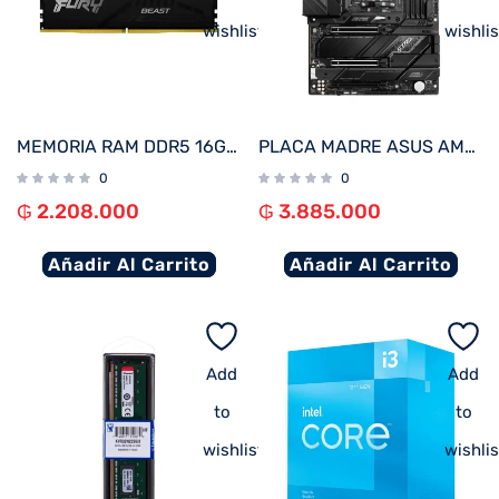
wishlist
wishlis
MEMORIA RAM DDR5 16GB 5600 KINGSTON FURY BEAST BK KF556C40BB-16
PLACA MADRE ASUS AM5 ROG STRIX X670E-E GAMING WIFI S/R/HDMI/DP/WIFI/4M2/DP/USB3.2/DDR5/ATX
0
0
₲
2.208.000
₲
3.885.000
Añadir Al Carrito
Añadir Al Carrito
Add
Add
to
to
wishlist
wishlis