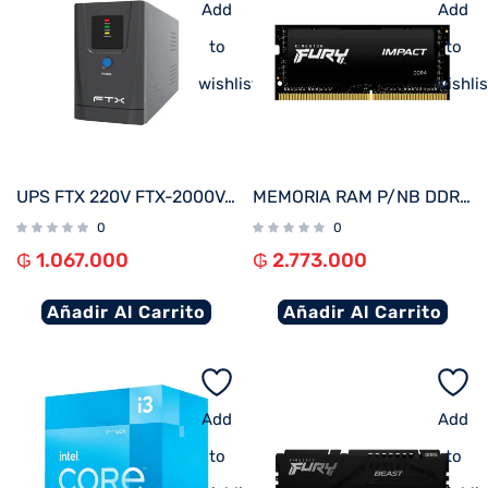
Add
Add
to
to
wishlist
wishlis
UPS FTX 220V FTX-2000VA / 1200W NEMA UNIVERSAL
MEMORIA RAM P/NB DDR4 32GB 3200 KINGSTON FURY IMPACT BK KF432S20IB/32 XMP
0
0
₲
1.067.000
₲
2.773.000
Añadir Al Carrito
Añadir Al Carrito
Add
Add
to
to