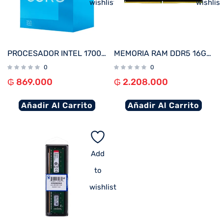
wishlist
wishlis
PROCESADOR INTEL 1700 CORE I3-12100F 3.3GHZ/12MB C/COOL BX8071512100F
MEMORIA RAM DDR5 16GB 5600 KINGSTON FURY BEAST BK KF556C40BB-16
0
0
₲
869.000
₲
2.208.000
Añadir Al Carrito
Añadir Al Carrito
Add
to
wishlist