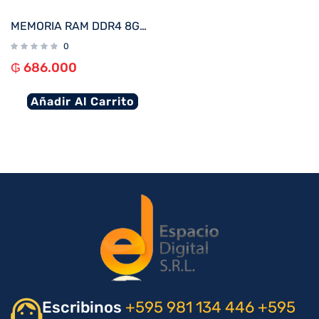
MEMORIA RAM DDR4 8GB 3200 KINGSTON KVR32N22S6/8
0
₲
686.000
Añadir Al Carrito
Escribinos
+595 981 134 446
+595