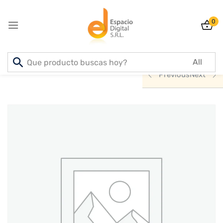
0
Sign in
Inicio
PRODUCTOS
INFORMATICA
Previous
Next
Lost password?
Remember me
Log In
Create an account