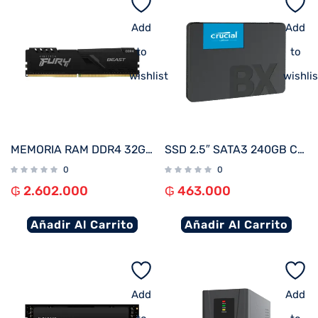
Add
Add
to
to
wishlist
wishlis
MEMORIA RAM DDR4 32GB 3200 KINGSTON FURY BEAST BK KF432C16BB/32
SSD 2.5″ SATA3 240GB CRUCIAL BX500 CT240BX500SSD1
0
0
₲
2.602.000
₲
463.000
Añadir Al Carrito
Añadir Al Carrito
Add
Add