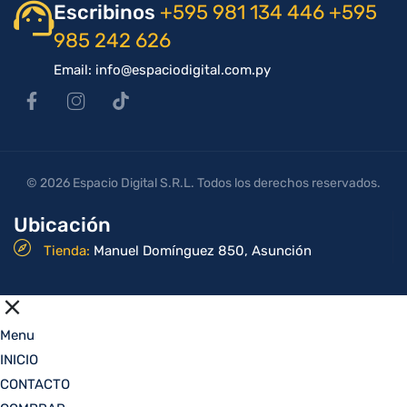
Escribinos
+595 981 134 446
+595
985 242 626
Email: info@espaciodigital.com.py
© 2026 Espacio Digital S.R.L. Todos los derechos reservados.
Ubicación
Tienda:
Manuel Domínguez 850, Asunción
Menu
INICIO
CONTACTO