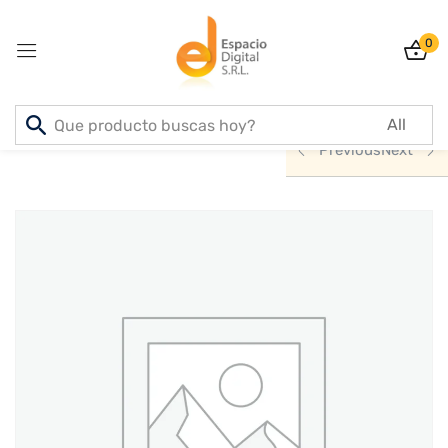
0
Sign in
Inicio
PRODUCTOS
INFORMATICA
Previous
Next
Lost password?
Remember me
Log In
Create an account