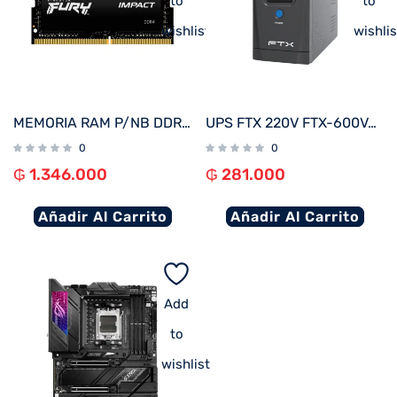
to
to
wishlist
wishlis
MEMORIA RAM P/NB DDR4 16GB 3200 KINGSTON FURY IMPACT KF432S20IB/16
UPS FTX 220V FTX-600VA / 360W NEMA UNIVERSAL
0
0
₲
1.346.000
₲
281.000
Añadir Al Carrito
Añadir Al Carrito
Add
to
wishlist