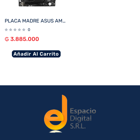
PLACA MADRE ASUS AM5 ROG STRIX X670E-E GAMING WIFI S/R/HDMI/DP/WIFI/4M2/DP/USB3.2/DDR5/ATX
0
₲
3.885.000
Añadir Al Carrito