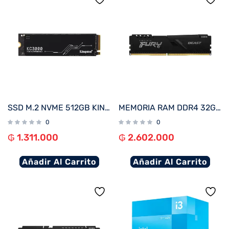
SSD M.2 NVME 512GB KINGSTON KC3000 SKC3000S/512G 7000/3900 PCIE 4.0
MEMORIA RAM DDR4 32GB 3200 KINGSTON FURY BEAST BK KF432C16BB/32
0
0
₲
1.311.000
₲
2.602.000
Añadir Al Carrito
Añadir Al Carrito