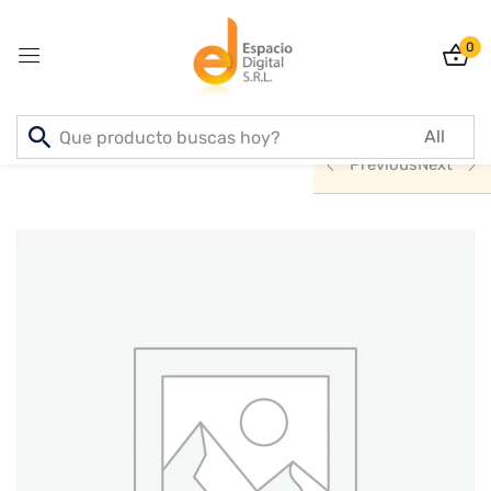
0
Sign in
Inicio
PRODUCTOS
INFORMATICA
Previous
Next
Lost password?
Remember me
Log In
Create an account