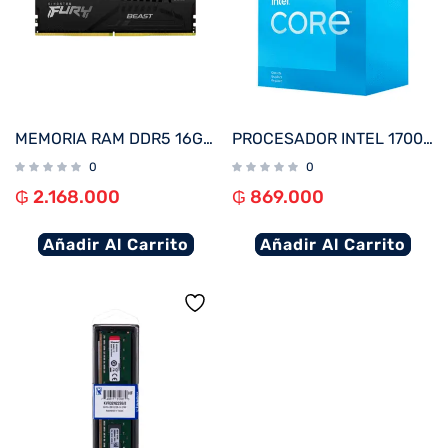
MEMORIA RAM DDR5 16GB 5200 KINGSTON FURY BEAST BK KF552C40BB-16
PROCESADOR INTEL 1700 CORE I3-12100F 3.3GHZ/12MB C/COOL BX8071512100F
0
0
₲
2.168.000
₲
869.000
Añadir Al Carrito
Añadir Al Carrito