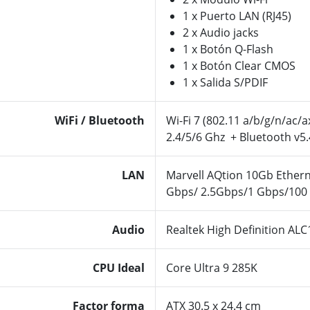
1 x Puerto LAN (RJ45)
2 x Audio jacks
1 x Botón Q-Flash
1 x Botón Clear CMOS
1 x Salida S/PDIF
WiFi / Bluetooth
Wi-Fi 7 (802.11 a/b/g/n/ac/
2.4/5/6 Ghz + Bluetooth v5.
LAN
Marvell AQtion 10Gb Ethern
Gbps/ 2.5Gbps/1 Gbps/100
Audio
Realtek High Definition A
CPU Ideal
Core Ultra 9 285K
Factor forma
ATX 30.5 x 24.4 cm