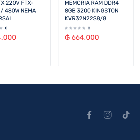
TX 220V FTX-
MEMORIA RAM DDR4
 / 480W NEMA
8GB 3200 KINGSTON
RSAL
KVR32N22S8/8
0
0
.000
₲
664.000