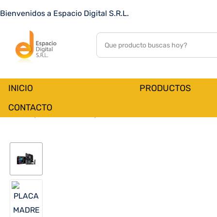
PLACA MADRE GIGABYTE 1851 AORUS MASTER D
Bienvenidos a Espacio Digital S.R.L.
S%2FR%2F5M2%2FWIFI%2FUSB3.2%2FATX
0
customer reviews
INICIO
PRODUCTOS
CONTACTO
Inicio
PRODUCTOS
INFORMATICA