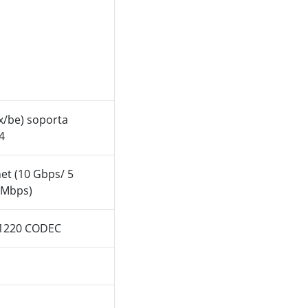
ax/be) soporta
4
et (10 Gbps/ 5
 Mbps)
LC1220 CODEC