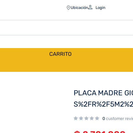
DR5
Ubicación
Login
CARRITO
PLACA MADRE GI
S%2FR%2F5M2%2
0
customer rev