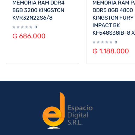
MEMORIA RAM DDR4
MEMORIA RAM P
8GB 3200 KINGSTON
DDR5 8GB 4800
KVR32N22S6/8
KINGSTON FURY
IMPACT BK
0
KF548S38IB-8 
₲
686.000
0
₲
1.188.000