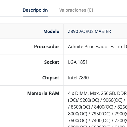
Descripción
Valoraciones (0)
Modelo
Z890 AORUS MASTER
Procesador
Admite Procesadores Intel 
Socket
LGA 1851
Chipset
Intel Z890
Memoria RAM
4 x DIMM, Max. 256GB, DDR
(OC)/ 9200(OC) / 9066(OC) /
/ 8600(OC) / 8400(OC) / 8266
8000(OC) / 7950(OC) / 7900(
7600(OC) / 7400(OC) / 7200(