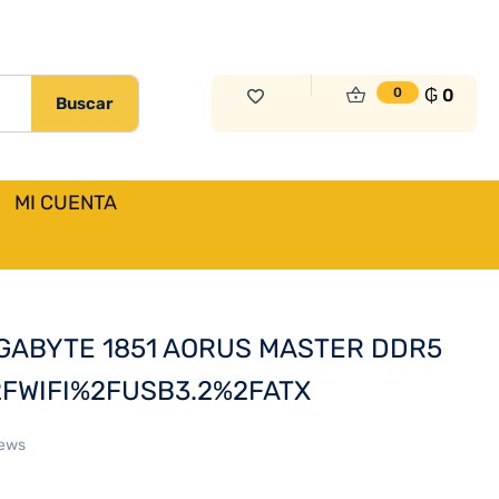
₲
2.701.000
Sin Existencias
₲
0
0
Buscar
MI CUENTA
Previous
Next
GABYTE 1851 AORUS MASTER DDR5
FWIFI%2FUSB3.2%2FATX
iews