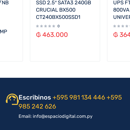
/NB
SSD 2.5″ SATA3 240GB
UPS F
CRUCIAL BX500
800VA
CT240BX500SSD1
UNIVE
0
XMP
₲
463.000
₲
364
Escribinos
+595 981 134 446
+595
985 242 626
Email: info@espaciodigital.com.py