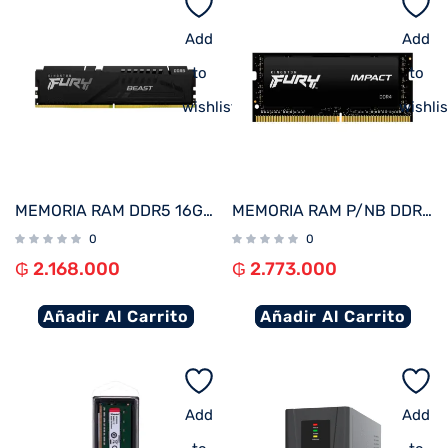
Add
Add
to
to
wishlist
wishlis
MEMORIA RAM DDR5 16GB 5200 KINGSTON FURY BEAST BK KF552C40BB-16
MEMORIA RAM P/NB DDR4 32GB 3200 KINGSTON FURY IMPACT BK KF432S20IB/32 XMP
0
0
₲
2.168.000
₲
2.773.000
Añadir Al Carrito
Añadir Al Carrito
Add
Add