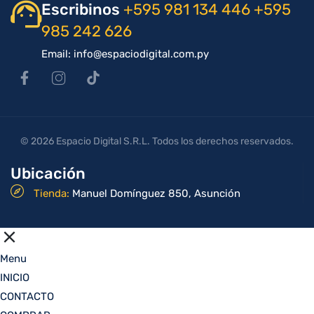
Escribinos
+595 981 134 446
+595
985 242 626
Email: info@espaciodigital.com.py
© 2026 Espacio Digital S.R.L. Todos los derechos reservados.
Ubicación
Tienda:
Manuel Domínguez 850, Asunción
Menu
INICIO
CONTACTO