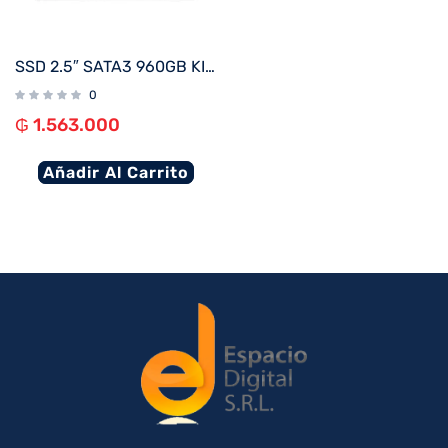
SSD 2.5″ SATA3 960GB KINGSTON SA400S37/960G
0
₲
1.563.000
Añadir Al Carrito