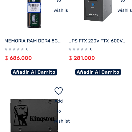
to
to
wishlist
wishlis
MEMORIA RAM DDR4 8GB 3200 KINGSTON KVR32N22S6/8
UPS FTX 220V FTX-600VA / 360W NEMA UNIVERSAL
0
0
₲
686.000
₲
281.000
Añadir Al Carrito
Añadir Al Carrito
Add
to
wishlist