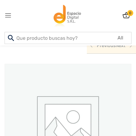
0
Sign in
Inicio
PRODUCTOS
INFORMATICA
Previous
Next
Lost password?
Remember me
Log In
Create an account