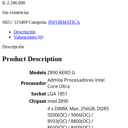
₲
2.186.000
Sin existencias
SKU:
115469
Categoría:
INFORMATICA
Descripción
Valoraciones (0)
Descripción
Product Description
Modelo
Z890 AERO G
Admite Procesadores Intel
Procesador
Core Ultra
Socket
LGA 1851
Chipset
Intel Z890
4 x DIMM, Max. 256GB, DDR5
9200(OC) / 9066(OC) /
8933(OC) / 8800(OC) /
8600(OC) / 8400(OC) /