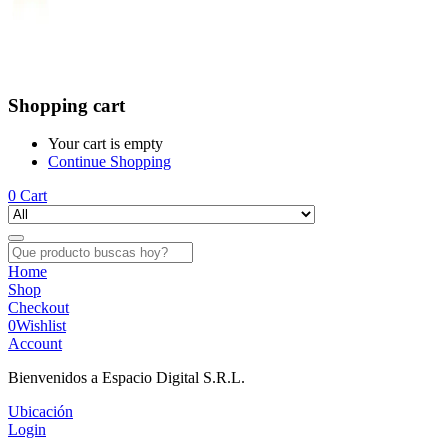
Shopping cart
Your cart is empty
Continue Shopping
0
Cart
Home
Shop
Checkout
0
Wishlist
Account
Bienvenidos a Espacio Digital S.R.L.
Ubicación
Login