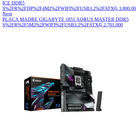
ICE DDR5
S%2FR%2FDP%2F4M2%2FWIFI%2FUSB3.2%2FATX
₲
1.800.0
Next
PLACA MADRE GIGABYTE 1851 AORUS MASTER DDR5
S%2FR%2F5M2%2FWIFI%2FUSB3.2%2FATX
₲
2.701.000