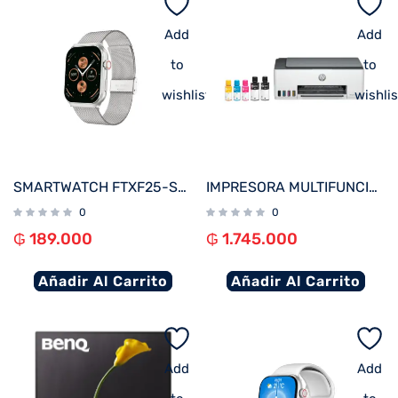
Add
Add
to
to
wishlist
wishlis
SMARTWATCH FTXF25-SVSM 50MM PLATA METAL ANDROID/IOS/BT/FREC. CARD
IMPRESORA MULTIFUNCIONAL HP SMART TANK 580 IMP/COP/SCA/USB/WIFI/BT/BIVOLT
0
0
₲
189.000
₲
1.745.000
Añadir Al Carrito
Añadir Al Carrito
Add
Add