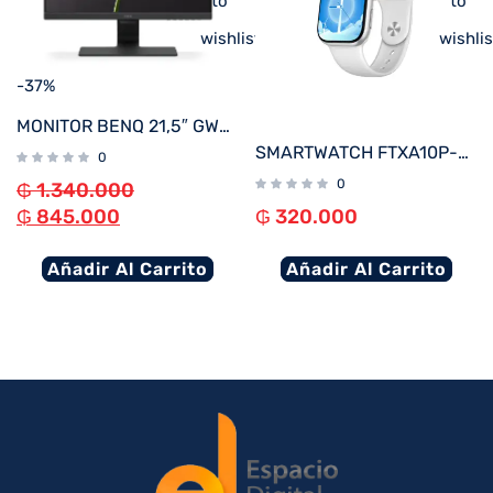
to
to
wishlist
wishlis
-37%
MONITOR BENQ 21,5″ GW2283
SMARTWATCH FTXA10P-SVW 48MM PLATA/GRIS ANDROID/IOS/BT/FREC. CARD
0
0
₲
1.340.000
₲
845.000
₲
320.000
Añadir Al Carrito
Añadir Al Carrito