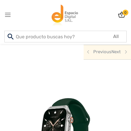
0
Sign in
Inicio
PRODUCTOS
NOTEBOOKS & PCS
Previous
Next
Lost password?
Remember me
Log In
Create an account