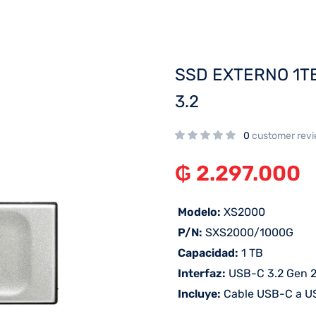
SSD EXTERNO 1T
3.2
0
customer rev
₲
2.297.000
 Modelo:
XS2000
 P/N:
SXS2000/1000G
 Capacidad:
1 TB
 Interfaz:
USB-C 3.2 Gen 
 Incluye:
Cable USB-C a U