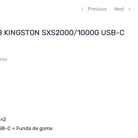
Previous
Next
B KINGSTON SXS2000/1000G USB-C
iews
2×2
SB-C + Funda de goma