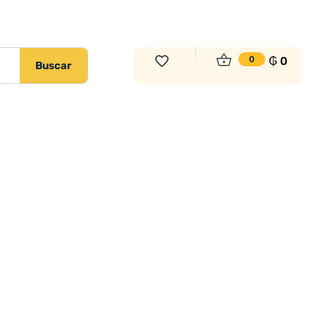
₲
0
0
Buscar