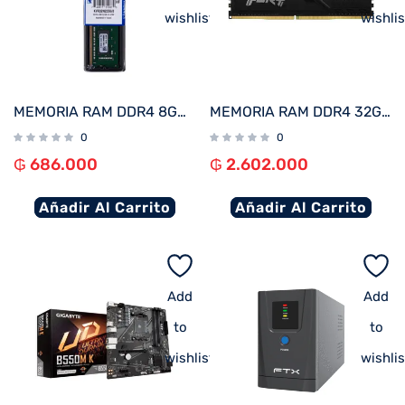
wishlist
wishlis
MEMORIA RAM DDR4 8GB 3200 KINGSTON KVR32N22S6/8
MEMORIA RAM DDR4 32GB 3200 KINGSTON FURY BEAST BK KF432C16BB/32
0
0
₲
686.000
₲
2.602.000
Añadir Al Carrito
Añadir Al Carrito
Add
Add
to
to
wishlist
wishlis