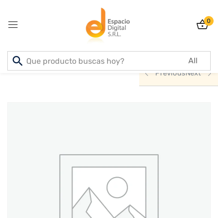
0
Sign in
Inicio
PRODUCTOS
INFORMATICA
Previous
Next
Lost password?
Remember me
Log In
Create an account