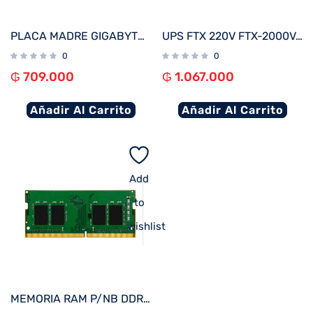
PLACA MADRE GIGABYTE AM4 B550M K S/R/HDMI/DP/2 M2/DDR4/USB3.2/MATX
UPS FTX 220V FTX-2000VA / 1200W NEMA UNIVERSAL
0
0
₲
709.000
₲
1.067.000
Añadir Al Carrito
Añadir Al Carrito
Add
to
wishlist
MEMORIA RAM P/NB DDR4 8GB 3200 KINGSTON KVR32S22S8/8