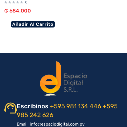
0
₲
684.000
Añadir Al Carrito
Escribinos
+595 981 134 446
+595
985 242 626
Email: info@espaciodigital.com.py