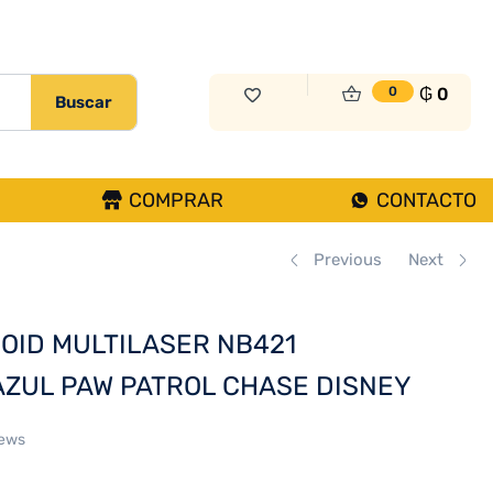
₲
0
0
Buscar
COMPRAR
CONTACTO
Previous
Next
ROID MULTILASER NB421
AZUL PAW PATROL CHASE DISNEY
iews