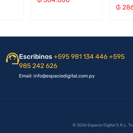
₲
286
Escribinos
+595 981 134 446
+595
985 242 626
Email: info@espaciodigital.com.py
© 2026 Espacio Digital S.R.L. T