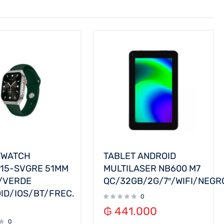
TWATCH
TABLET ANDROID
15-SVGRE 51MM
MULTILASER NB600 M7
/VERDE
QC/32GB/2G/7″/WIFI/NEGR
ID/IOS/BT/FREC.
0
₲
441.000
0