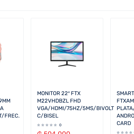
MONITOR 22″ FTX
SMAR
49MM
M22VHDBZL FHD
FTXAM
SA
VGA/HDMI/75HZ/5MS/BIVOLT
PLATA
T/FREC.
C/BISEL
ANDRO
CARD
0
₲
504.000