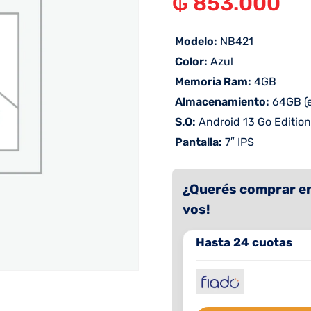
₲
853.000
 Modelo:
NB421
 Color:
Azul
 Memoria
Ram
:
4GB
 Almacenamiento
:
64GB (e
 S.O:
Android 13 Go Edition
 Pantalla:
7″ IPS
¿Querés comprar en
vos!
Hasta 24 cuotas