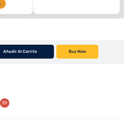
O
Añadir Al Carrito
Buy Now