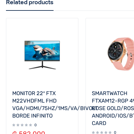
Related products
MONITOR 22″ FTX
SMARTWATCH
M22VHDFML FHD
FTXAM12-RGP 
VGA/HDMI/75HZ/1MS/VA/BIVOLT
ROSE GOLD/RO
BORDE INFINITO
ANDROID/IOS/B
CARD
0
₲
582.000
0