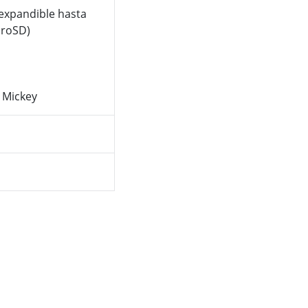
expandible hasta
croSD)
 Mickey