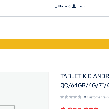
Ubicación
Login
TABLET KID AND
QC/64GB/4G/7″/
0
customer rev