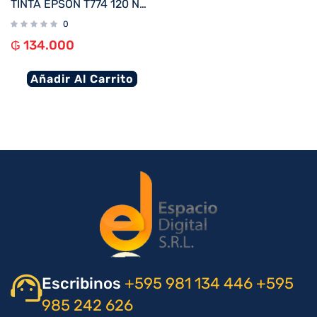
TINTA EPSON T774 120 NEGRO M100/M105/M200/M205
0
₲
134.000
Añadir Al Carrito
Escribinos
+595 981 134 446
+595
985 242 626