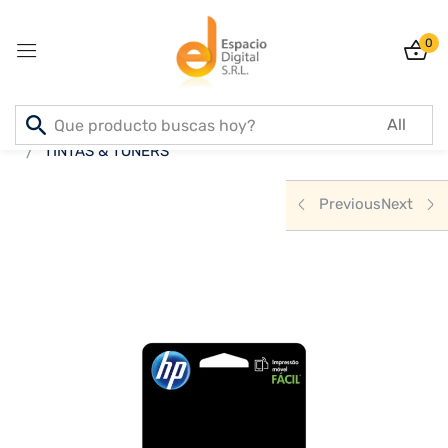
0
Sign in
Inicio
PRODUCTOS
IMPRESORAS
TINTAS & TONERS
Previous
Next
Lost password?
Remember me
Log In
Create an account