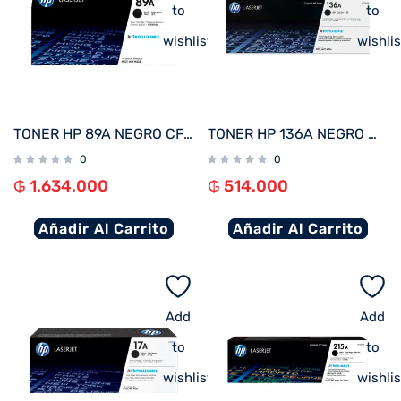
to
to
wishlist
wishlis
TONER HP 89A NEGRO CF289A M507/MFP M528
TONER HP 136A NEGRO W1360A MFP M236
0
0
₲
1.634.000
₲
514.000
Añadir Al Carrito
Añadir Al Carrito
Add
Add
to
to
wishlist
wishlis