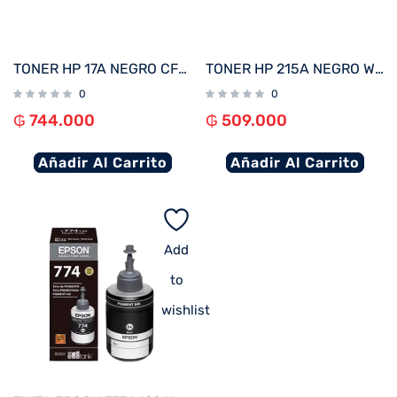
TONER HP 17A NEGRO CF217A (LJ PRO M102/ LJ M130)
TONER HP 215A NEGRO W2310A M182NW/M183FW
0
0
₲
744.000
₲
509.000
Añadir Al Carrito
Añadir Al Carrito
Add
to
wishlist