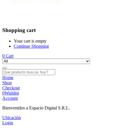
Shopping cart
Your cart is empty
Continue Shopping
0
Cart
Home
Shop
Checkout
0
Wishlist
Account
Bienvenidos a Espacio Digital S.R.L.
Ubicación
Login