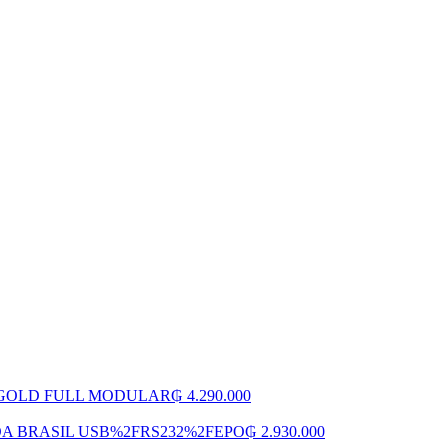
S GOLD FULL MODULAR
₲
4.290.000
DA BRASIL USB%2FRS232%2FEPO
₲
2.930.000