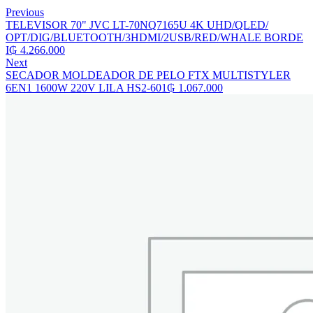
Previous
TELEVISOR 70" JVC LT-70NQ7165U 4K UHD/QLED/
OPT/DIG/BLUETOOTH/3HDMI/2USB/RED/WHALE BORDE
I
₲
4.266.000
Next
SECADOR MOLDEADOR DE PELO FTX MULTISTYLER
6EN1 1600W 220V LILA HS2-601
₲
1.067.000