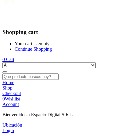
Shopping cart
Your cart is empty
Continue Shopping
0
Cart
Home
Shop
Checkout
0
Wishlist
Account
Bienvenidos a Espacio Digital S.R.L.
Ubicación
Login