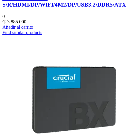
S/R/HDMI/DP/WIFI/4M2/DP/USB3.2/DDR5/ATX
0
₲
3.885.000
Añadir al carrito
Find similar products