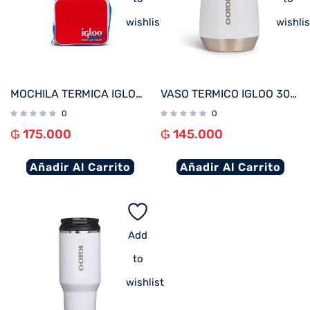
wishlist
wishlis
MOCHILA TERMICA IGLOO 12 LATAS RETRO ROJO/AZUL 63075
VASO TERMICO IGLOO 300ML P/VINO BLANCO C/TAPA 71236
0
0
₲
175.000
₲
145.000
Añadir Al Carrito
Añadir Al Carrito
Add
to
wishlist