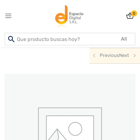
0
Sign in
Inicio
PRODUCTOS
DEPORTE & AIRE LIBRE
Previous
Next
Lost password?
Remember me
Log In
Create an account